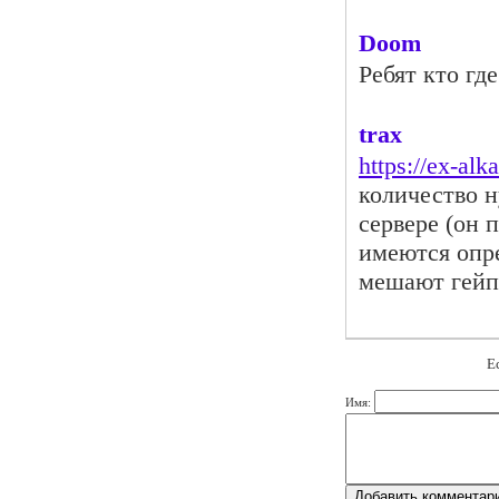
Doom
Ребят кто гд
trax
https://ex-alka
количество н
сервере (он 
имеются опре
мешают гейп
Е
Имя: