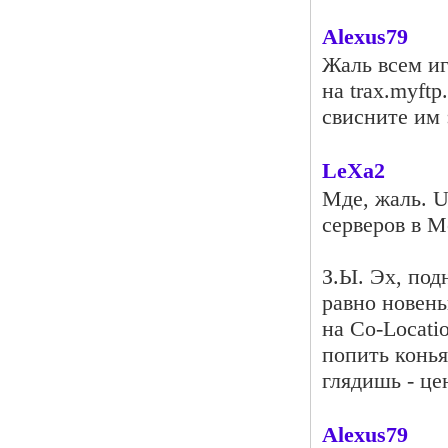
Alexus79
Жаль всем иг
на trax.myftp
свисните им 
LeXa2
Мде, жаль. U
серверов в М
З.Ы. Эх, под
равно новень
на Co-Locati
попить конья
глядишь - це
Alexus79