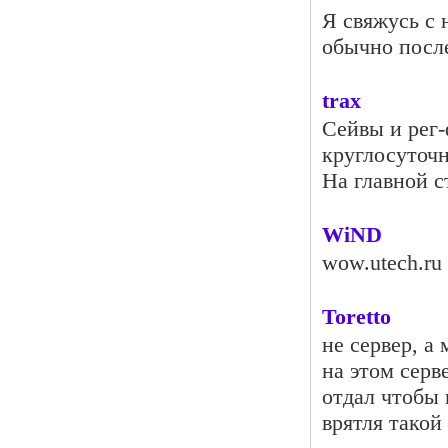
Я свяжусь с 
обычно посл
trax
Сейвы и рег-
круглосуточ
На главной с
WiND
wow.utech.ru
Toretto
не сервер, а
на этом серв
отдал чтобы 
врятля такой