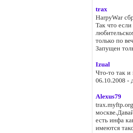
trax
HarpyWar сбр
Так что если
любительском
только по веч
Запущен тол
Izual
Что-то так и 
06.10.2008 - 
Alexus79
trax.myftp.o
москве.Давай
есть инфа ка
имеются тако