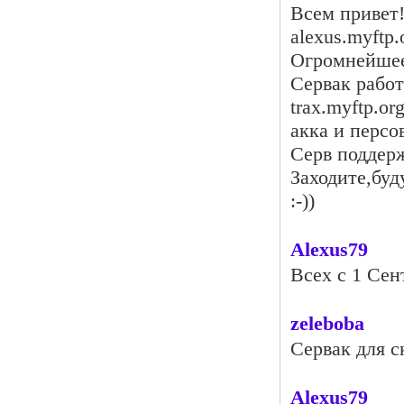
Всем привет!
alexus.myftp.
Огромнейшее 
Сервак работ
trax.myftp.o
акка и персо
Серв поддерж
Заходите,буд
:-))
Alexus79
Всех с 1 Сент
zeleboba
Сервак для с
Alexus79