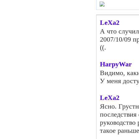
LeXa2
А что случил
2007/10/09 п
((.
HarpyWar
Видимо, каки
У меня досту
LeXa2
Ясно. Грустн
последствия 
руководство 
такое раньше