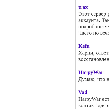
trax
Этот сервер 
аккаунта. Та
подробностя
Часто по веч
Kefu
Харпи, ответ
восстановле
HarpyWar
Думаю, что н
Vad
HarpyWar ест
контакт для 