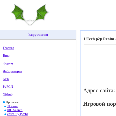
harpywar
.
com
UTech p2p Realm 
Главная
Вики
Форум
Лаборатория
NFK
PvPGN
Адрес сайта
Github
Проекты
Игровой пор
QDoom
IRC Search
vbreality [web]