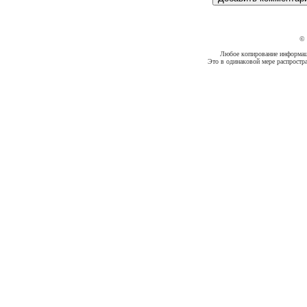
©
Любое копирование информации
Это в одинаковой мере распростр