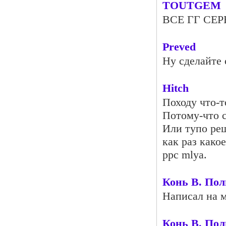
TOUTGEM
ВСЕ ГГ СЕРВ
Preved
Ну сделайте 
Hitch
Походу что-т
Потому-что с
Или тупо реш
как раз како
ррс mlya.
Конь В. Пол
Написал на м
Конь В. Пол