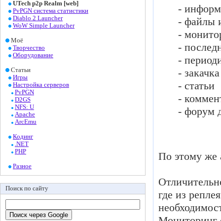
UTech p2p Realm [web]
- информ
PvPGN система статистики
Diablo 2 Launcher
- файлы 
WoW Simple Launcher
- монито
Моё
- послед
Творчество
Оборудование
- период
- закачка
Статьи
Игры
- статьи
Настройка серверов
PvPGN
- коммен
D2GS
NFS: U
- форум 
Apache
ArcEmu
Кодинг
.NET
PHP
По этому же 
Разное
Отличительно
Поиск по сайту
где из репле
необходимост
Мониторинг с