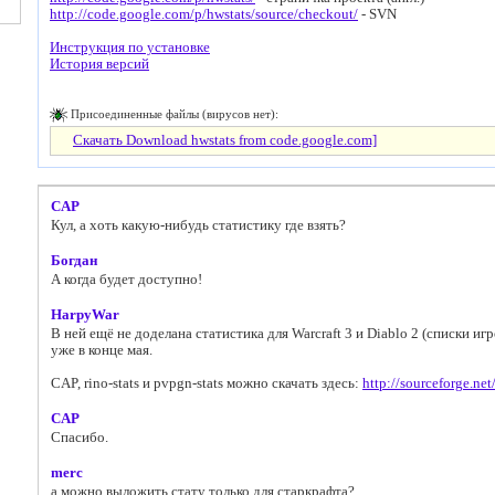
http://code.google.com/p/hwstats/source/checkout/
- SVN
Инструкция по установке
История версий
Присоединенные файлы (вирусов нет):
Скачать Download hwstats from code.google.com]
CAP
Кул, а хоть какую-нибудь статистику где взять?
Богдан
А когда будет доступно!
HarpyWar
В ней ещё не доделана статистика для Warcraft 3 и Diablo 2 (списки иг
уже в конце мая.
CAP, rino-stats и pvpgn-stats можно скачать здесь:
http://sourceforge.n
CAP
Спасибо.
merc
а можно выложить стату только для старкрафта?