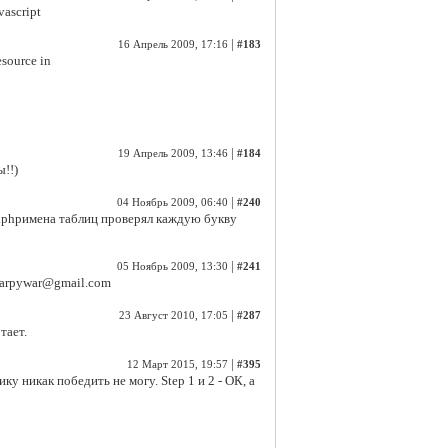
ascript
|
16 Апрель 2009, 17:16
#183
esource in
|
19 Апрель 2009, 13:46
#184
!!)
|
04 Ноябрь 2009, 06:40
#240
e.phpимена таблиц проверял каждую букву
|
05 Ноябрь 2009, 13:30
#241
harpywar@gmail.com
|
23 Август 2010, 17:05
#287
тает.
|
12 Март 2015, 19:57
#395
ку никак победить не могу. Step 1 и 2 - ОК, а