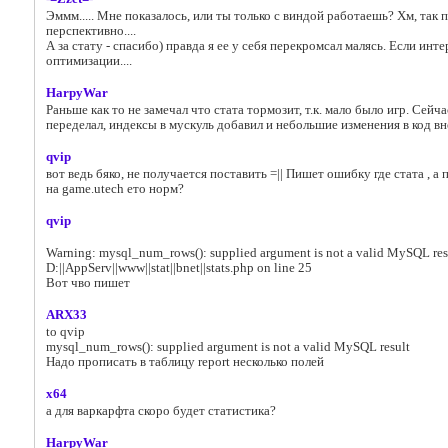
Эммм..... Мне показалось, или ты только с виндой работаешь? Хм, так
перспективно....
А за стату - спасибо) правда я ее у себя перекромсал малясь. Если инт
оптимизации....
HarpyWar
Раньше как то не замечал что стата тормозит, т.к. мало было игр. Сейч
переделал, индексы в мускуль добавил и небольшие изменения в код в
qvip
вот ведь бяко, не получается поставить =|| Пишет ошибку где стата , а
на game.utech ето норм?
qvip
Warning: mysql_num_rows(): supplied argument is not a valid MySQL resu
D:||AppServ||www||stat||bnet||stats.php on line 25
Вот чво пишет
ARX33
to qvip
mysql_num_rows(): supplied argument is not a valid MySQL result
Надо прописать в таблицу report несколько полей
x64
а для варкарфта скоро будет статистика?
HarpyWar