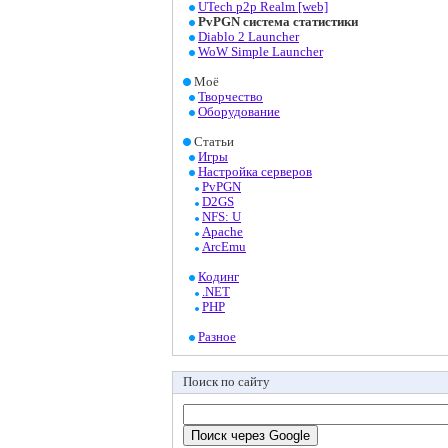
UTech p2p Realm [web]
PvPGN система статистики
Diablo 2 Launcher
WoW Simple Launcher
Моё
Творчество
Оборудование
Статьи
Игры
Настройка серверов
PvPGN
D2GS
NFS: U
Apache
ArcEmu
Кодинг
.NET
PHP
Разное
Поиск по сайту