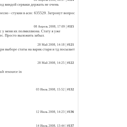
 под виндой серваки держать не очень
ересно - стукни в асю: 635529. Затронут вопрос
|
08 Апрель 2008, 17:09
#115
ас у меня их полмиллиона. Стату я уже
нес. Просто выложить забыл.
|
28 Май 2008, 14:18
#121
 при выборе статы на варик стари и тд посылает
|
28 Май 2008, 14:25
#122
lt resource in
|
03 Июль 2008, 15:52
#132
|
12 Июль 2008, 14:23
#136
|
14 Июль 2008, 13:44
#137