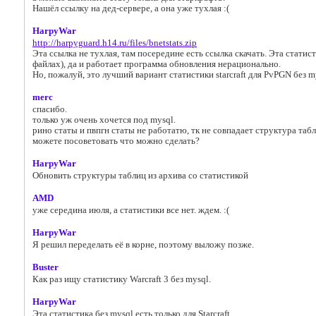
Нашёл ссылку на дед-сервере, а она уже тухлая :(
HarpyWar
http://harpyguard.h14.ru/files/bnetstats.zip
Эта ссылка не тухлая, там посередине есть ссылка скачать. Эта статис
файлах), да и работает программа обновления нерационально.
Но, пожалуй, это лучший вариант статистики starcraft для PvPGN без m
merc
спасибо.
только уж очень хочется под mysql.
рино статы и пвпгн статы не работатю, тк не совпадает структура табл
можете посоветовать что можно сделать?
HarpyWar
Обновить структуры таблиц из архива со статистикой
AMD
уже середина июля, а статистики все нет. ждем. :(
HarpyWar
Я решил переделать её в корне, поэтому выложу позже.
Buster
Как раз ищу статистику Warcraft 3 без mysql.
HarpyWar
Эта статистика без mysql есть только для Starcraft