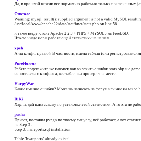
Да, в прошлой версии все нормально работало только с включенным jav
Онотоле
Warning: mysql_result(): supplied argument is not a valid MySQL result r
/usr/local/www/apache22/data/stat/bnet/stats.php on line 58
и такое везде. стоит Apache 2.2.3 + PHP5 + MYSQL5 на FreeBSD.
Что-то нигде норм работающей статистики не нашёл.
xpeh
А ты конфиг правил? В частности, имена таблиц (они регистрозависимы
PureHorror
Ребята подскажите же наконец как вылечить ошибки stats.php и с gam
сопоставлял с конфигом, все таблички проверил на месте.
HarpyWar
Какие именно ошибки? Можешь написать на форум или мне на мыло 
RiKi
Харпи, дай плиз ссылку по установке этой статистики. А то эта не рабо
pasha
Привет, поставил pvpgn по твоему мануалу, всё работает, а вот статисти
на Step 3 :
Step 3: hwreports.sql installation
Table `hwreports` already exists!