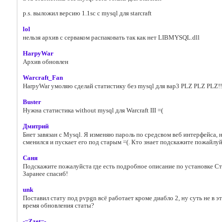
p.s. выложил версию 1.1sc с mysql для starcraft
lol
нельзя архив с серваком распаковать так как нет LIBMYSQL.dll
HarpyWar
Архив обновлен
Warcraft_Fan
HarpyWar умоляю сделай статистику без mysql для вар3 PLZ PLZ PLZ!!
Buster
Нужна статистика without mysql для Warcraft III =(
Дмитрий
Бнет завязан с Mysql. Я изменяю пароль по средсвом веб интерфейса, 
сменился и пускает его под старым =(. Кто знает подскажите пожайлу
Саня
Подскажите пожалуйста где есть подробное описание по установке Ст
Заранее спасиб!
unk
Поставил стату под pvpgn всё работает кроме диабло 2, ну суть не в э
время обновления статы?
-=Zzet=-