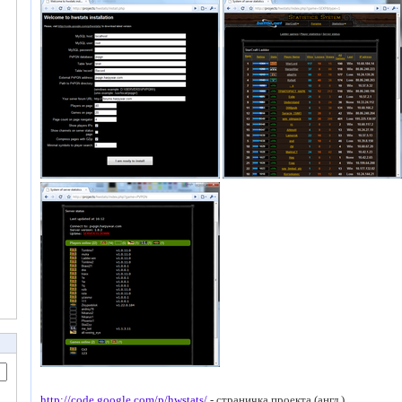
http://code.google.com/p/hwstats/
- cтраничка проекта (англ.)