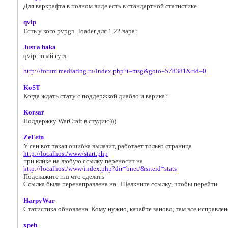
Для варкрафта в полном виде есть в стандартной статистике.
qvip
Есть у кого pvpgn_loader для 1.22 вара?
Just a baka
qvip, юзай гугл
http://forum.mediaring.ru/index.php?t=msg&goto=578381&rid=0
KoST
Когда ждать стату с поддержкой диабло и варика?
Korsar
Поддержку WarCraft в студию)))
ZeFein
У сен вот такая ошибка вылазит, работает только страница
http://localhost/www/start.php
при клике на любую ссылку переносит на
http://localhost/www/index.php?dir=bnet/&siteid=stats
Подскажите плз что сделать
Ссылка была перенаправлена на . Щелкните ссылку, чтобы перейти.
HarpyWar
Статистика обновлена. Кому нужно, качайте заново, там все исправлен
xpeh