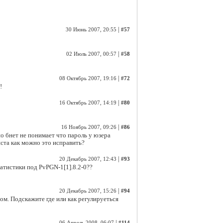
|
30 Июнь 2007, 20:55
#57
|
02 Июль 2007, 00:57
#58
|
08 Октябрь 2007, 19:16
#72
!
|
16 Октябрь 2007, 14:19
#80
|
16 Ноябрь 2007, 09:26
#86
но бнет не понимает что пароль у юзера
йста как можно это исправить?
|
20 Декабрь 2007, 12:43
#93
атистики под PvPGN-1[1].8.2-0??
|
20 Декабрь 2007, 15:26
#94
том. Подскажите где или как регулируеться
|
06 Апрель 2008, 06:07
#114