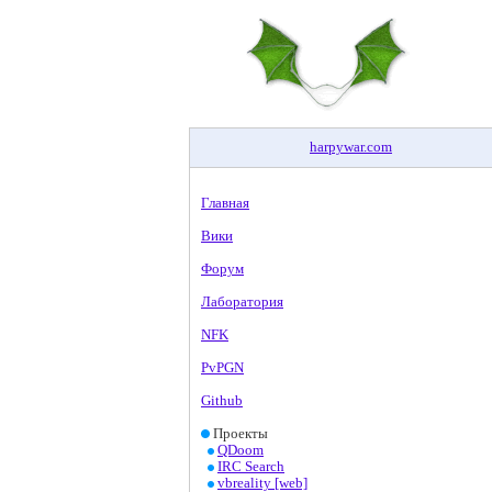
harpywar
.
com
Главная
Вики
Форум
Лаборатория
NFK
PvPGN
Github
Проекты
QDoom
IRC Search
vbreality [web]