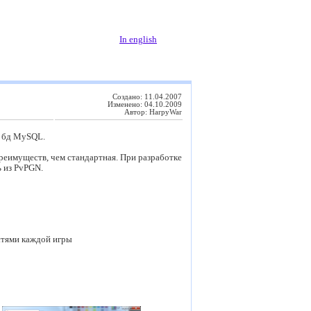
In english
Создано: 11.04.2007
Изменено: 04.10.2009
Автор: HarpyWar
 бд MySQL.
преимуществ, чем стандартная. При разработке
 из PvPGN.
остями каждой игры