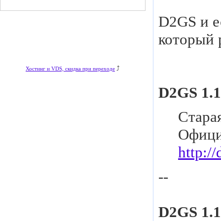
D2GS и е
который 
⤴
Хостинг и VDS, скидка при переходе
D2GS 1.
Старая
Офици
http:/
--
D2GS 1.1