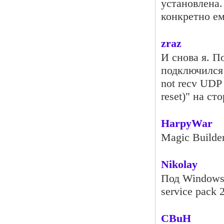
установлена.
конкретно ем
zraz
И снова я. П
подключился 
not recv UDP
reset)" на ст
HarpyWar
Magic Builde
Nikolay
Под Windows
service pack 
CBuH