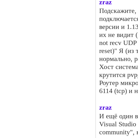
zraz
Подскажите, 
подключается
версии и 1.1
их не видит 
not recv UDP
reset)" Я (и
нормально, р
Хост система
крутится pvpg
Роутер микро
6114 (tcp) и
zraz
И ещё один в
Visual Studi
community", н