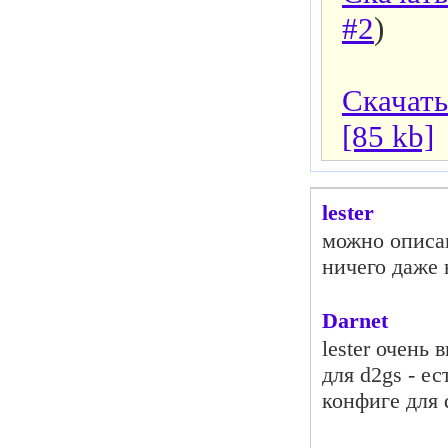
#2
)
Скачать
[85 kb]
lester
можно описан
ничего даже 
Darnet
lester очень
для d2gs - е
конфиге для 