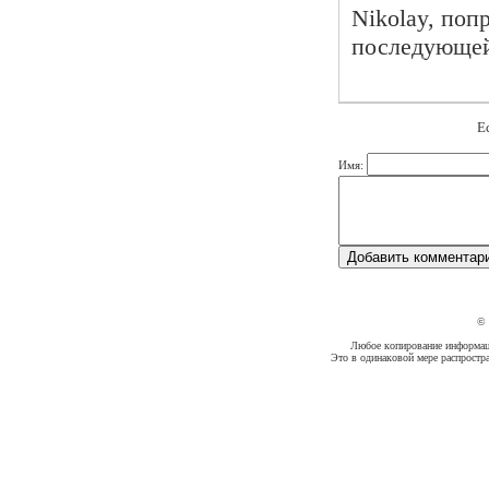
Nikolay, поп
последующей
Е
Имя:
©
Любое копирование информации
Это в одинаковой мере распростр