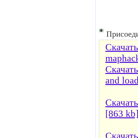
Присоеди
Скачат
maphack
Скачат
and load
Скачат
[863 kb
Скачать