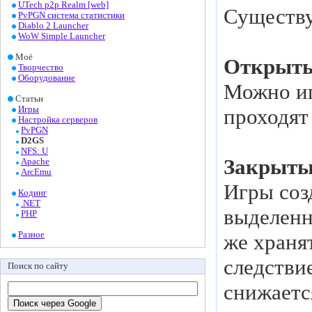
UTech p2p Realm [web]
Существуе
PvPGN система статистики
Diablo 2 Launcher
WoW Simple Launcher
Моё
Открыты
Творчество
Оборудование
Можно иг
Статьи
Игры
проходят
Настройка серверов
PvPGN
D2GS
NFS: U
Закрыты
Apache
ArcEmu
Игры соз
Кодинг
.NET
выделенн
PHP
Разное
же хранят
следстви
Поиск по сайту
снижаетс