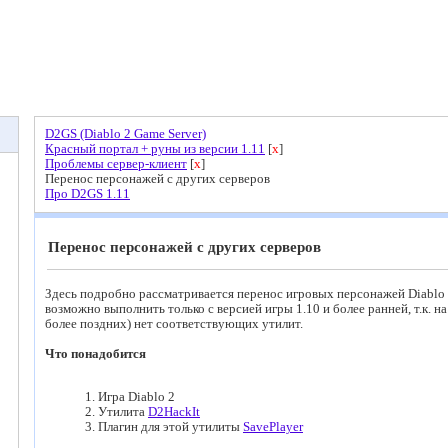
D2GS (Diablo 2 Game Server)
Красный портал + руны из версии 1.11
[
x
]
Проблемы сервер-клиент
[
x
]
Перенос персонажей с других серверов
Про D2GS 1.11
Перенос персонажей с других серверов
Здесь подробно рассматривается перенос игровых персонажей Diablo 
возможно выполнить только с версией игры 1.10 и более ранней, т.к. на
более поздних) нет соответствующих утилит.
Что понадобится
1. Игра Diablo 2
2. Утилита
D2HackIt
3. Плагин для этой утилиты
SavePlayer