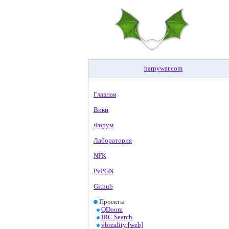
harpywar
.
com
Главная
Вики
Форум
Лаборатория
NFK
PvPGN
Github
Проекты
QDoom
IRC Search
vbreality [web]