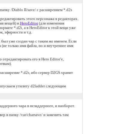
папку /Diablo II/save/ с расширением *.d2s
редактировать этого персонажа в редакторах.
ия вещей) и
HeroEditor
(для изменения
формате *.d2i, а в HeroEditor к этой вещи уже
, эфирности и т.д.
, был уже создан чар с таким же именем. Если
(не только имя файла, но и внутреннее имя
отредактировать его в Hero Editor′e,
ртвым).
 расширение *.d2s, ибо сервер D2GS хранит
 запускаем утилиту d2ladder следующим
аддерного чара в неладдерного, и наоборот.
ер в папку /var/charsave/ и заменить там