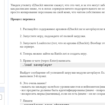
Увидев утилиту d2hackit многие скажут, что это чит, и за это могут заб
как расписано ниже, то в логах серверов ничего подозрительного не ос
просто копирование персонажа на свой комп, что читом собственно не 
Процесс переноса
1. Распакуйте содержимое архивов d2hackit.rar и saveplayer.rar в
2. Запустите игру, подождите её полной загрузки.
3. Запускате Loader.exe (тот, что из архива d2hackit). Вообще
на сервере.
4. Теперь можно зайти на Battle.net и создать игру.
5. Прямо в чате (через Enter) написать:
.load saveplayer
Выйдет сообщение об успешной загрузки модуля saveplayer. Есл
выполнен 3-й пункт.
6. Это очень важно!
- нажать на закладку
каждого
уровня квестов и вейпоинтов (ина
- все предметы должны быть идентифицированы (иначе - повре
- воскресить мерка (наемника), если он есть (иначе - он не сохра
7. Пишем