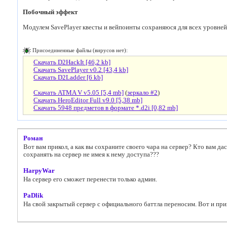
Побочный эффект
Модулем SavePlayer квесты и вейпоинты сохраняюся для всех уровней
Присоединенные файлы (вирусов нет):
Скачать D2HackIt [46,2 kb]
Скачать SavePlayer v0.2 [43,4 kb]
Скачать D2Ladder [6 kb]
Скачать ATMA V v5.05 [5,4 mb]
(
зеркало #2
)
Скачать HeroEditor Full v9.0 [5,38 mb]
Скачать 5948 предметов в формате *.d2i [0,82 mb]
Роман
Вот вам прикол, а как вы сохраните своего чара на сервер? Кто вам дас
сохранять на сервер не имея к нему доступа???
HarpyWar
На сервер его сможет перенести только админ.
PaDlik
На свой закрытый сервер с официального баттла переносим. Вот и при