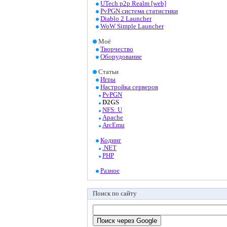
UTech p2p Realm [web]
PvPGN система статистики
Diablo 2 Launcher
WoW Simple Launcher
Моё
Творчество
Оборудование
Статьи
Игры
Настройка серверов
PvPGN
D2GS
NFS: U
Apache
ArcEmu
Кодинг
.NET
PHP
Разное
Поиск по сайту