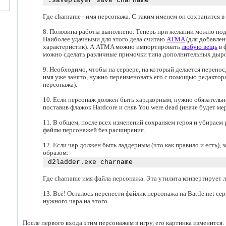
.saveplayer save charname
Где charname - имя персонажа. С таким именем он сохранится в 
8. Половина работы выполнено. Теперь при желании можно под
Наиболее удачными для этого дела считаю
ATMA
(для добавлен
характеристик). А ATMA можно импортировать
любую вещь
в 
можно сделать различные примочки типа дополнительных дырок
9. Необходимо, чтобы на сервере, на который делается перенос
имя уже занято, нужно переименовать его с помощью редактора 
персонажа).
10. Если персонаж должен быть хардкорным, нужно обязательно 
поставив флажок Hardcore и сняв You were dead (иначе будет ме
11. В общем, после всех изменений сохраняем героя и убираем
файлы персонажей без расширения.
12. Если чар должен быть ладдерным (что как правило и есть),
образом:
d2ladder.exe charname
Где charname имя файла персонажа. Эта утилита конвертирует л
13. Всё! Осталось перенести файлик персонажа на Battle.net серв
нужного чара на этого.
После первого входа этим персонажем в игру, его картинка изменится.