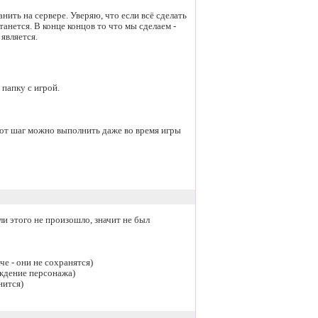
анить на сервере. Уверяю, что если всё сделать
танется. В конце концов то что мы сделаем -
является.
 папку с игрой.
 этот шаг можно выполнить даже во время игры
и этого не произошло, значит не был
че - они не сохранятся)
ждение персонажа)
нится)