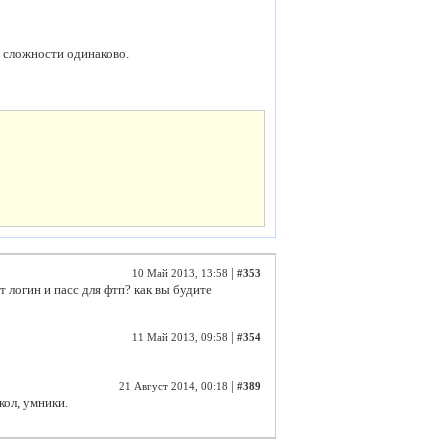
 сложности одинаково.
|
10 Май 2013, 13:58
#353
т логин и пасс для фтп? как вы будите
|
11 Май 2013, 09:58
#354
|
21 Август 2014, 00:18
#389
кол, умники.