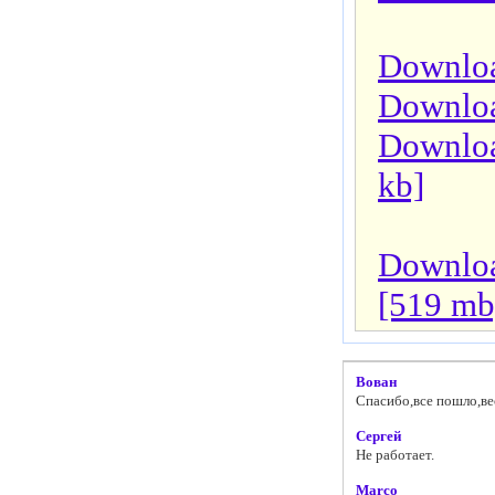
Downloa
Downloa
Downloa
kb]
Download
[519 mb
Вован
Спасибо,все пошло,вес
Сергей
Не работает.
Marco