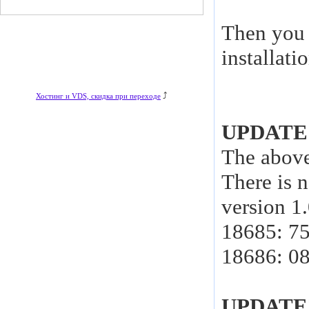
Then you
installati
⤴
Хостинг и VDS, скидка при переходе
UPDATE
The above 
There is n
version 1
18685: 75
18686: 08
UPDATE