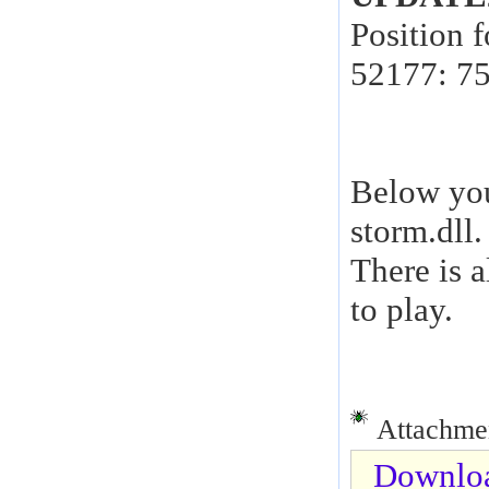
Position f
52177: 7
Below you
storm.dll.
There is a
to play.
Attachmen
Downloa