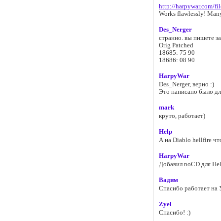
http://harpywar.com/fi
Works flawlessly! Many
Des_Nerger
странно. вы пишете з
Orig Patched
18685: 75 90
18686: 08 90
HarpyWar
Des_Nerger, верно :)
Это написано было для
mark
круто, работает)
Help
А на Diablo hellfire ч
HarpyWar
Добавил noCD для Hell
Вадим
Спасибо работает на 
Zyel
Спасибо! :)