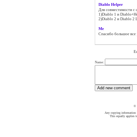
Diablo Helper
Для совместимости с
1)Diablo 1 и Diablo+He
2)Diablo 2 и Diablo 2
Me
Спасибо большое все 
Е
Name:
©
Any copying information fr
This equally applies t