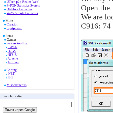
UTech p2p Realm [web]
Open the l
PvPGN Statistics System
Diablo 2 Launcher
WoW Simple Launcher
We are lo
Mine
C916: 74 
Creation
Equipment
Items
Games
Servers tooling
PvPGN
D2GS
NFS: U
Apache
ArcEmu
Coding
.NET
PHP
Miscellaneous
Search on site