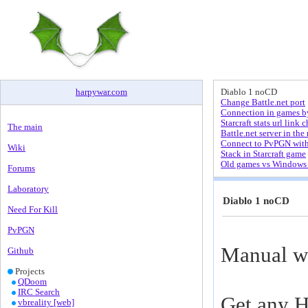
harpywar
.
com
Diablo 1 noCD
Change Battle.net port
Connection in games by
Starcraft stats url link 
The main
Battle.net server in the 
Connect to PvPGN wit
Wiki
Stack in Starcraft game
Old games vs Windows 
Forums
Laboratory
Diablo 1 noCD
Need For Kill
PvPGN
Manual wa
Github
Projects
QDoom
IRC Search
Get any H
vbreality [web]