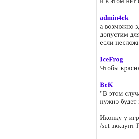
и в этом нет 
admin4ek
a возможно з
допустим для
если несложн
IceFrog
Чтобы красны
BeK
"В этом случ
нужно будет 
Иконку у игр
/set аккаунт