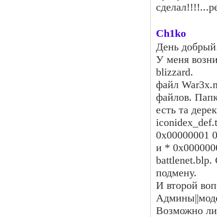
сделал!!!!...
Ch1ko
День добрый
У меня возни
blizzard.
файл War3x.m
файлов. Папк
есть та дере
iconidex_def.
0x00000001 0x0
и * 0x00000008
battlenet.bl
подмену.
И второй воп
Админы||моде
Возможно ли 