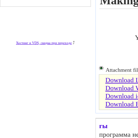
Making
Y
⤴
Хостинг и VDS, скидка при переходе
Attachment fil
Download L
Download W
Download i
Download 
гы
программа н