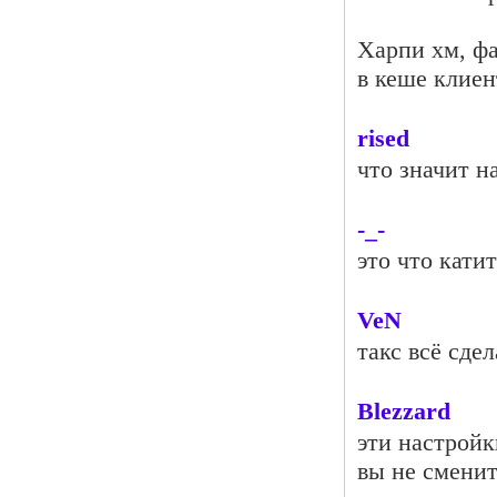
Харпи хм, фа
в кеше клиен
rised
что значит н
-_-
это что кати
VeN
такс всё сде
Blezzard
эти настройк
вы не сменит