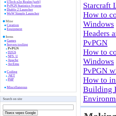
UTech p2p Realm [web]
Starcraft
PvPGN Statistics System
Diablo 2 Launcher
How to co
WoW Simple Launcher
Mine
Windows
Creation
Equipment
Headers a
Items
PvPGN
Games
Servers tooling
PvPGN
How to c
D2GS
NFS: U
Windows
Apache
ArcEmu
PvPGN w
Coding
.NET
How to in
PHP
Building
Miscellaneous
Environme
Search on site