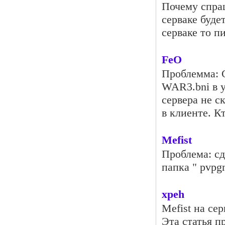
Почему спра
серваке буде
серваке то п
FeO
Проблемма: С
WAR3.bni в у
сервера не с
в клиенте. К
Mefist
Проблема: сд
папка " pvpgn
xpeh
Mefist на сер
Эта статья п