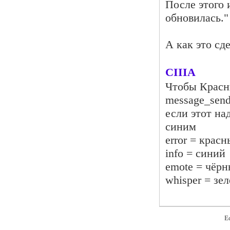
После этого 
обновилась."
А как это сд
CIIIA
Чтобы Красны
message_send_
если этот на
синим
error = крас
info = синий
emote = чёр
whisper = зе
Е