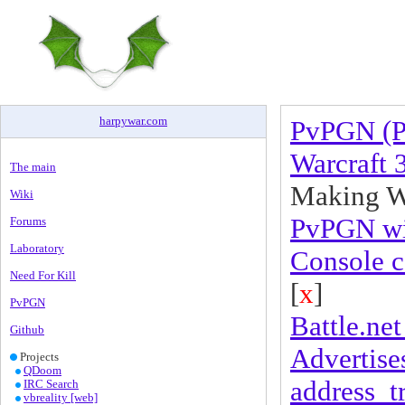
harpywar
.
com
PvPGN (P
Warcraft 
The main
Making Wa
Wiki
PvPGN wit
Forums
Laboratory
Console 
Need For Kill
[
x
]
PvPGN
Battle.net 
Github
Advertises
Projects
QDoom
address_t
IRC Search
vbreality [web]