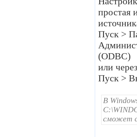
Настройк
простая 
источник
Пуск > П
Админист
(ODBC)
или чере
Пуск > В
В Windows
C:\WINDO
сможет с