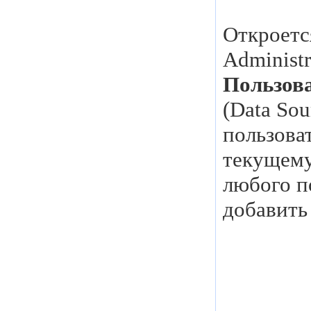
Откроетс
Administr
Пользов
(Data So
пользова
текущему
любого п
добавить