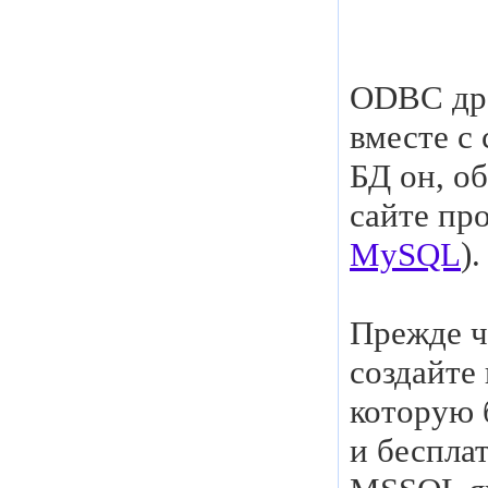
ODBC дра
вместе с
БД он, о
сайте пр
MySQL
).
Прежде ч
создайте
которую 
и беспла