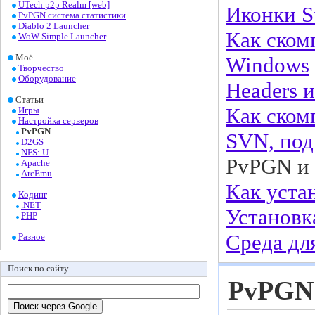
UTech p2p Realm [web]
Иконки St
PvPGN система статистики
Diablo 2 Launcher
Как ском
WoW Simple Launcher
Моё
Windows
Творчество
Оборудование
Headers 
Статьи
Как ском
Игры
Настройка серверов
PvPGN
SVN, под
D2GS
NFS: U
PvPGN и
Apache
ArcEmu
Как уста
Кодинг
.NET
Установк
PHP
Среда дл
Разное
Поиск по сайту
PvPGN