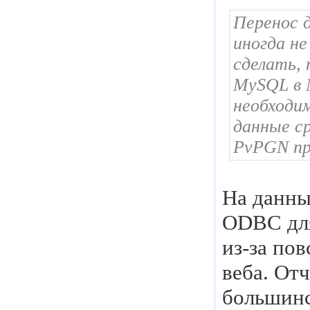
Перенос 
иногда не
сделать,
MySQL в 
необходи
данные с
PvPGN при
На данны
ODBC для
из-за по
веба. Отч
большинс