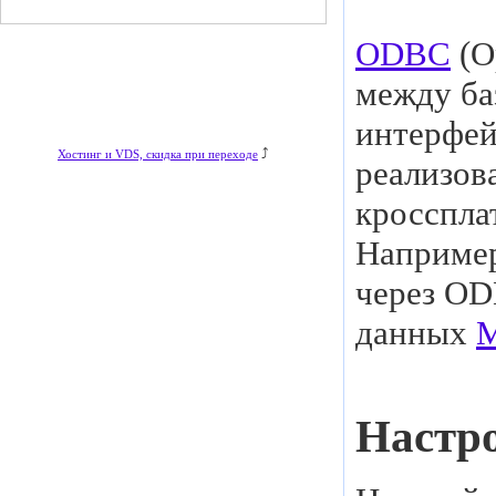
ODBC
(O
между ба
интерфей
⤴
Хостинг и VDS, скидка при переходе
реализов
кросспла
Например
через OD
данных
Настр