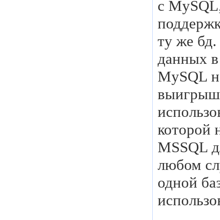
с MySQL,
поддержк
ту же бд.
данных в
MySQL на
выигрыша
использо
которой 
MSSQL дл
любом сл
одной ба
использо