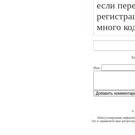
если пер
регистра
много ко
Е
Имя:
©
Любое копирование информации
Это в одинаковой мере распростр