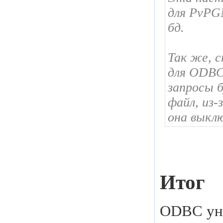
для PvPGN
бд.
Так же, 
для ODBC,
запросы 
файл, из-
она выкл
Итог
ODBC уни