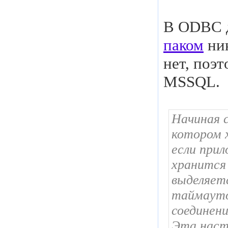
В ODBC д
паком
ник
нет, поэ
MSSQL.
Начиная с
котором 
если прил
хранится
выделяетс
таймауто
соединени
Эта наст