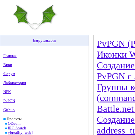
harpywar
.
com
PvPGN (P
Иконки Wa
Главная
Создание
Вики
PvPGN c л
Форум
Лаборатория
Группы к
NFK
(command
PvPGN
Battle.ne
Github
Создание 
Проекты
QDoom
address_t
IRC Search
vbreality [web]