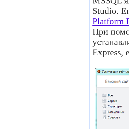
MSSQL яв
Studio. 
Platform I
При помо
устанавл
Express, 