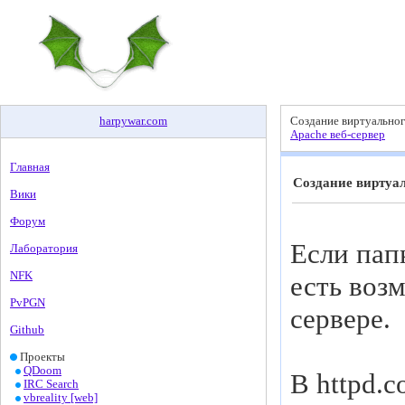
harpywar
.
com
Создание виртуальног
Apache веб-сервер
Главная
Создание виртуа
Вики
Форум
Если пап
Лаборатория
NFK
есть воз
PvPGN
сервере.
Github
Проекты
QDoom
В httpd.
IRC Search
vbreality [web]