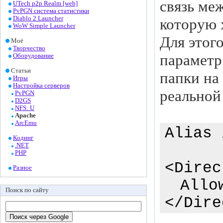
связь ме
UTech p2p Realm [web]
PvPGN система статистики
Diablo 2 Launcher
которую 
WoW Simple Launcher
Для этог
Моё
Творчество
параметр
Оборудование
Статьи
папки на 
Игры
Настройка серверов
реальной
PvPGN
D2GS
NFS: U
Apache
ArcEmu
Alias 
Кодинг
.NET
PHP
<Direc
Разное
Allow
Поиск по сайту
</Dire