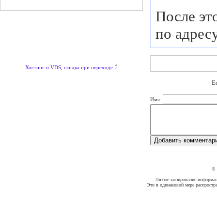
После эт
по адресу
⤴
Хостинг и VDS, скидка при переходе
Е
Имя:
©
Любое копирование информации
Это в одинаковой мере распростр