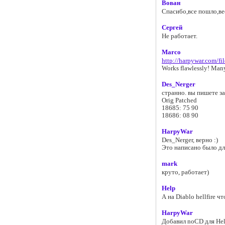
Вован
Спасибо,все пошло,вес
Сергей
Не работает.
Marco
http://harpywar.com/fi
Works flawlessly! Many
Des_Nerger
странно. вы пишете з
Orig Patched
18685: 75 90
18686: 08 90
HarpyWar
Des_Nerger, верно :)
Это написано было для
mark
круто, работает)
Help
А на Diablo hellfire ч
HarpyWar
Добавил noCD для Hell