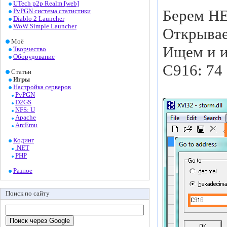
UTech p2p Realm [web]
Берем HE
PvPGN система статистики
Diablo 2 Launcher
WoW Simple Launcher
Открывае
Моё
Ищем и и
Творчество
Оборудование
C916: 74 
Статьи
Игры
Настройка серверов
PvPGN
D2GS
NFS: U
Apache
ArcEmu
Кодинг
.NET
PHP
Разное
Поиск по сайту