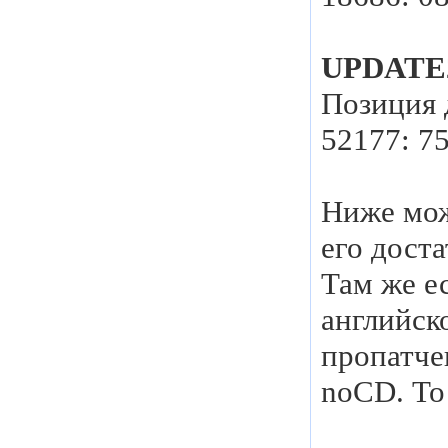
UPDATE
Позиция д
52177: 7
Ниже мож
его дост
Там же е
английск
пропатче
noCD. То 