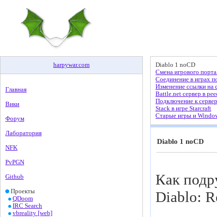
harpywar
.
com
Diablo 1 noCD
Смена игрового порта 
Соединение в играх по
Изменение ссылки на с
Главная
Battle.net сервер в ре
Подключение к серве
Вики
Stack в игре Starcraft
Старые игры и Window
Форум
Лаборатория
Diablo 1 noCD
NFK
PvPGN
Как подр
Github
Проекты
Diablo: R
QDoom
IRC Search
vbreality [web]