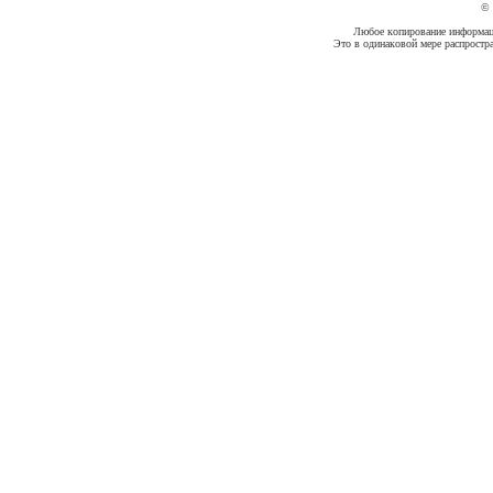
©
Любое копирование информации
Это в одинаковой мере распростр