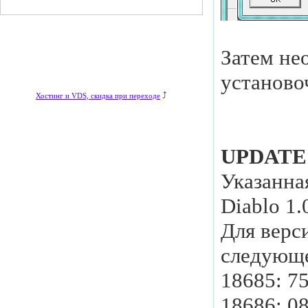
Затем не
установо
⤴
Хостинг и VDS, скидка при переходе
UPDATE
Указанна
Diablo 1.
Для верс
следующ
18685: 75
18686: 08