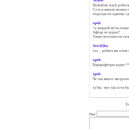
Nt.K0t
Hydralisk stack робота
Суть в начале можно п
подходя по одному сд
xpeh
>у каждой муты атака
Афтар че курил?
Такие неточности сил
Sere}l{ka
эээ.... ребята вы очем 
xpeh
Варкрафтеры курят *
xpeh
Че так много звездоче
хуЪц - вот так хотя бы
Е
Имя: