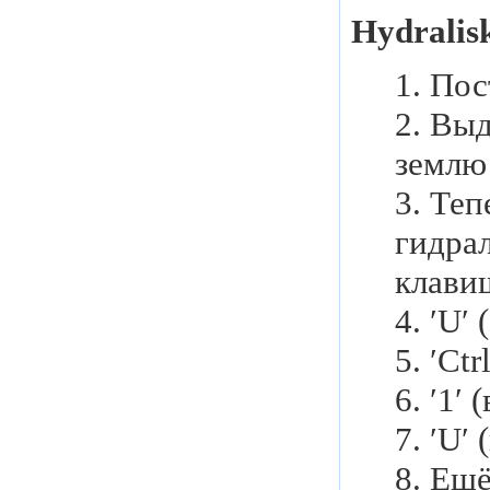
Hydralisk
1. Пос
2. Выд
землю 
3. Теп
гидра
клави
4. ′U′
5. ′Ct
6. ′1′
7. ′U′
8. Ещ