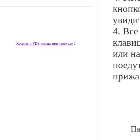
кнопко
увидит
4. Все
клавиш
⤴
Хостинг и VDS, скидка при переходе
или на
поеду
прижа
Па