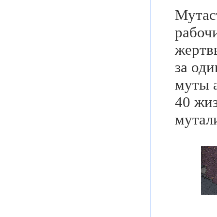
Мутас
рабочи
жертв
за оди
муты а
40 жиз
мутали