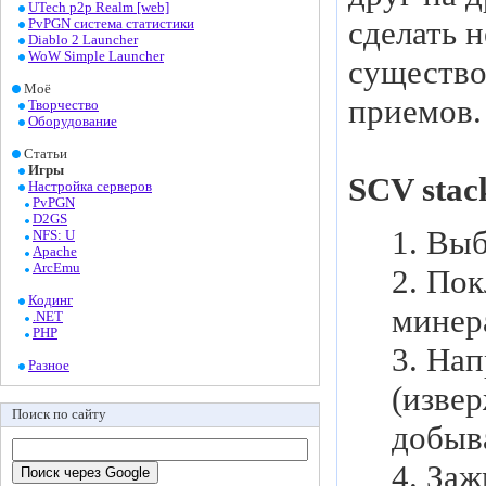
UTech p2p Realm [web]
сделать н
PvPGN система статистики
Diablo 2 Launcher
WoW Simple Launcher
существо
Моё
приемов.
Творчество
Оборудование
Статьи
Игры
SCV stac
Настройка серверов
PvPGN
D2GS
1. Выб
NFS: U
Apache
ArcEmu
2. По
Кодинг
минер
.NET
PHP
3. На
Разное
(извер
Поиск по сайту
добыва
4. Заж