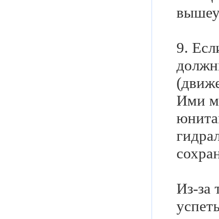
вышеу
9. Ес
должн
(движе
Ими м
юнита
гидрал
сохран
Из-за 
успеть