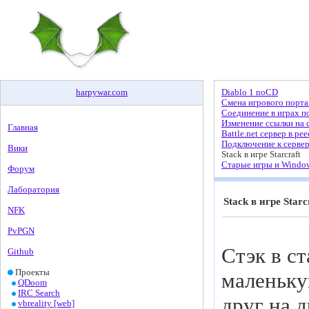
harpywar
.
com
Diablo 1 noCD
Смена игрового порта 
Соединение в играх по
Изменение ссылки на с
Главная
Battle.net сервер в ре
Подключение к серве
Вики
Stack в игре Starcraft
Старые игры и Window
Форум
Лаборатория
Stack в игре Starc
NFK
PvPGN
Стэк в с
Github
Проекты
маленьку
QDoom
IRC Search
друг на 
vbreality [web]