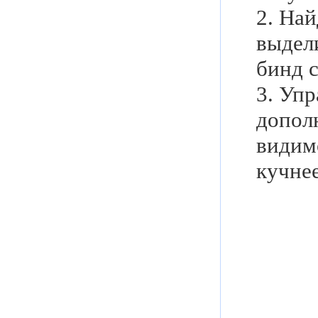
2. Най
выдели
бинд 
3. Упр
допол
видим
кучне