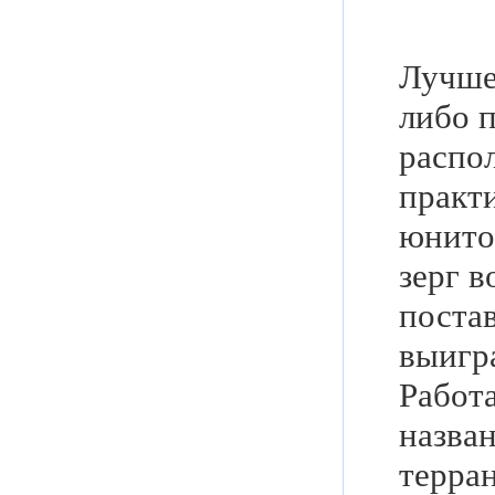
Лучше 
либо п
распо
практ
юнитов
зерг в
поста
выигр
Работа
назван
терра