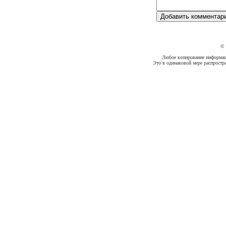
©
Любое копирование информации
Это в одинаковой мере распростр