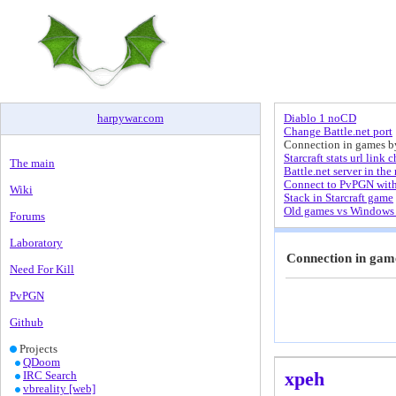
harpywar
.
com
Diablo 1 noCD
Change Battle.net port
Connection in games by
Starcraft stats url link 
The main
Battle.net server in the 
Connect to PvPGN wit
Wiki
Stack in Starcraft game
Old games vs Windows 
Forums
Laboratory
Connection in game
Need For Kill
PvPGN
Github
Projects
QDoom
xpeh
IRC Search
vbreality [web]