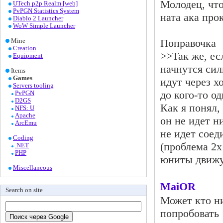
Молодец, что
UTech p2p Realm [web]
PvPGN Statistics System
ната ака про
Diablo 2 Launcher
WoW Simple Launcher
Поправочка
Mine
Creation
>>Так же, ес
Equipment
начнутся сил
Items
Games
идут через х
Servers tooling
до кого-то од
PvPGN
D2GS
Как я понял,
NFS: U
Apache
он не идет н
ArcEmu
не идет соед
Coding
(проблема 2х
.NET
PHP
юниты движут
Miscellaneous
MaiOR
Search on site
Может кто ни
попробовать 