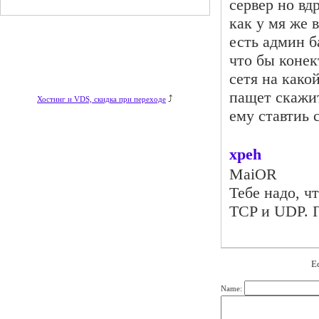
сервер но вд
как у мя же 
есть админ б
что бы конек
сетя на какой
пащет скажит
⤴
Хостинг и VDS, скидка при переходе
ему ставтиь 
xpeh
MaiOR
Тебе надо, ч
TCP и UDP. 
Е
Name: