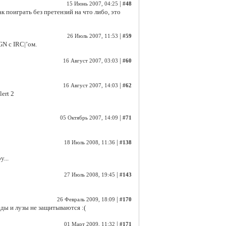
|
15 Июнь 2007, 04:25
#48
ак поиграть без претензий на что либо, это
|
26 Июль 2007, 11:53
#59
GN с IRC|’ом.
|
16 Август 2007, 03:03
#60
|
16 Август 2007, 14:03
#62
ert 2
|
05 Октябрь 2007, 14:09
#71
|
18 Июль 2008, 11:36
#138
...
|
27 Июль 2008, 19:45
#143
|
26 Февраль 2009, 18:09
#170
еды и лузы не защитываются :(
|
01 Март 2009, 11:32
#171