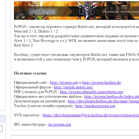
PvPGN - эмулятор игрового сервера Battle.net, который используется как
Warcraft 2 / 3, Diablo 1 / 2.
Так же в этот эмулятор разработчики сравнительно недавно встроили
Alert 1 / 2, Yuri Revenge и т.п.). WOL на момент написания этого текст
Red Alert 2.
Вообще, существует несколько эмуляторов Battle.net, такие как FSGS, 
и возможностей у них поменьше чем у PvPGN, который выложен в исх
Полезные ссылки
Официальный сайт -
http://pvpgn.org
и
http://pvpgn.berlios.de
Официальный форум -
http://pelish.spfree.net/
PHP утилиты для PvPGN -
http://pvpgn-phputils.sourceforge.net
Официальное местоположение файлов -
http://pvpgn.berlios.de/index.p
Документация на английском -
http://developer.berlios.de/docman/?gro
Tracker (список онлайн серверов) -
http://tracker.pvpgn.org
SVN repository -
https://developername@svn.berlios.de/svnroot/repos/pv
IRC канал #pvpgn -
irc.pvpgn.org