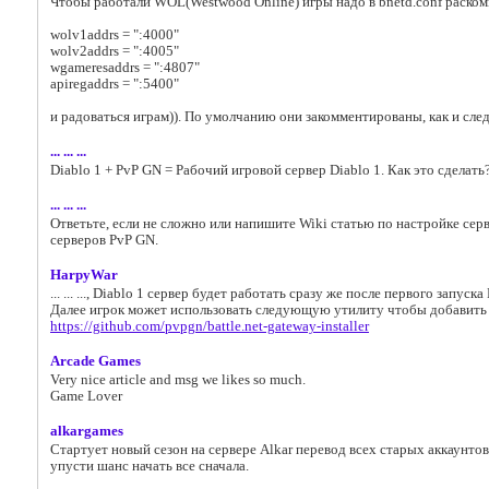
Чтобы работали WOL(Westwood Online) игры надо в bnetd.conf раско
wolv1addrs = ":4000"
wolv2addrs = ":4005"
wgameresaddrs = ":4807"
apiregaddrs = ":5400"
и радоваться играм)). По умолчанию они закомментированы, как и сле
... ... ...
Diablo 1 + PvP GN = Рабочий игровой сервер Diablo 1. Как это сделат
... ... ...
Ответьте, если не сложно или напишите Wiki статью по настройке серв
серверов PvP GN.
HarpyWar
... ... ..., Diablo 1 сервер будет работать сразу же после первого запуск
Далее игрок может использовать следующую утилиту чтобы добавить се
https://github.com/pvpgn/battle.net-gateway-installer
Arcade Games
Very nice article and msg we likes so much.
Game Lover
alkargames
Стартует новый сезон на сервере Alkar перевод всех старых аккаунтов
упусти шанс начать все сначала.