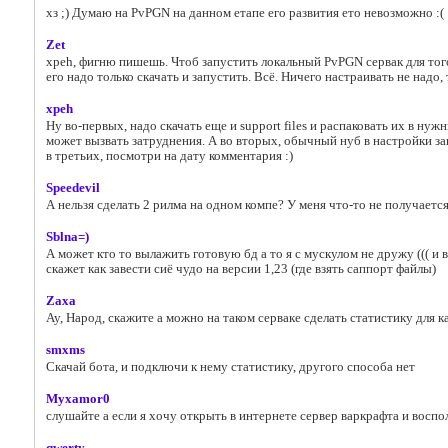
хз ;) Думаю на PvPGN на данном етапе его развития ето невозможно :(
Zet
xpeh, фигню пишешь. Чтоб запустить локальный PvPGN сервак для того
его надо только скачать и запустить. Всё. Ничего настраивать не надо
xpeh
Ну во-первых, надо скачать еще и support files и распаковать их в нуж
может вызвать затруднения. А во вторых, обычный нуб в настройки заг
в третьих, посмотри на дату комментария :)
Speedevil
А нельзя сделать 2 рилма на одном компе? У меня что-то не получается
Sblna=)
А может кто то вылажить готовую бд а то я с мускулом не дружу ((( и
скажет как завести сиё чудо на версии 1,23 (где взять саппорт файлы)
Zaxa
Ау, Народ, скажите а можно на таком серваке сделать статистику для к
smxms
Скачай бота, и подключи к нему статистику, другого способа нет
Myxamor0
слушайте а если я хочу открыть в интернете сервер варкрафта и восп