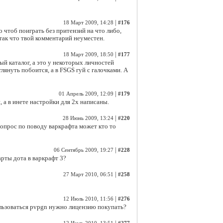
|
18 Март 2009, 14:28
#176
 чтоб поиграть без притензий на что либо,
, так что твой комментарий неуместен.
|
18 Март 2009, 18:50
#177
ный каталог, а это у некоторых личностей
лянуть побоится, а в FSGS гуй с галочками. А
|
01 Апрель 2009, 12:09
#179
, а в инете настройки для 2х написаны.
|
28 Июнь 2009, 13:24
#220
 вопрос по поводу варкрафта может кто то
|
06 Сентябрь 2009, 19:27
#228
арты дота в варкрафт 3?
|
27 Март 2010, 06:51
#258
|
12 Июль 2010, 11:56
#276
ользоваться pvpgn нужно лицензию покупать?