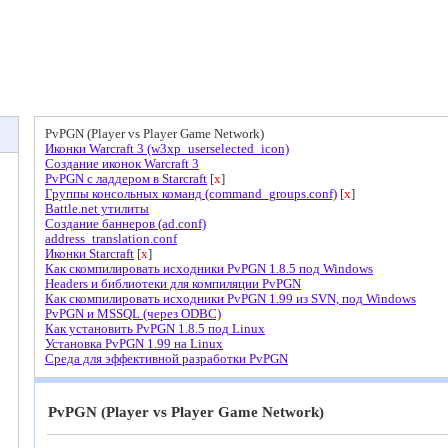
PvPGN (Player vs Player Game Network)
Иконки Warcraft 3 (w3xp_userselected_icon)
Создание иконок Warcraft 3
PvPGN c ладдером в Starcraft
[
x
]
Группы консольных команд (command_groups.conf)
[
x
]
Battle.net утилиты
Создание баннеров (ad.conf)
address_translation.conf
Иконки Starcraft
[
x
]
Как скомпилировать исходники PvPGN 1.8.5 под Windows
Headers и библиотеки для компиляции PvPGN
Как скомпилировать исходники PvPGN 1.99 из SVN, под Windows
PvPGN и MSSQL (через ODBC)
Как установить PvPGN 1.8.5 под Linux
Установка PvPGN 1.99 на Linux
Среда для эффективной разработки PvPGN
PvPGN (Player vs Player Game Network)