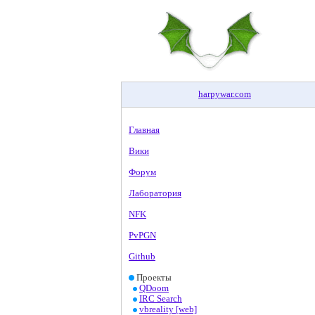
harpywar
.
com
Главная
Вики
Форум
Лаборатория
NFK
PvPGN
Github
Проекты
QDoom
IRC Search
vbreality [web]