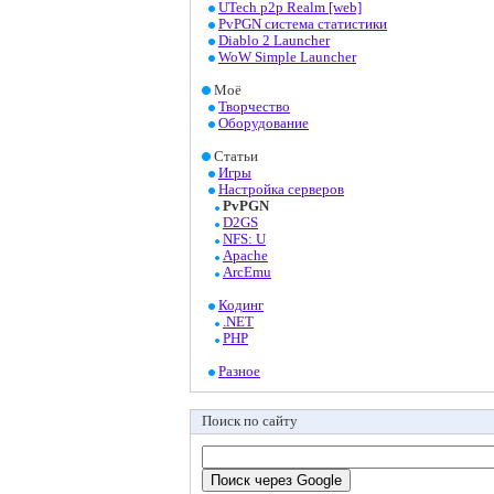
UTech p2p Realm [web]
PvPGN система статистики
Diablo 2 Launcher
WoW Simple Launcher
Моё
Творчество
Оборудование
Статьи
Игры
Настройка серверов
PvPGN
D2GS
NFS: U
Apache
ArcEmu
Кодинг
.NET
PHP
Разное
Поиск по сайту