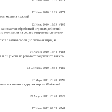
|
12 Июль 2010, 13:51
#277
|
12 Июль 2010, 19:25
#279
какая машина нужна)?
|
22 Июль 2010, 16:33
#280
й занимается обработкой игровых действий
по окончании на сервер отправляется только
ков с самим собой (не включая игры) и
|
24 Август 2010, 15:44
#288
 и он у меня не работает подскажите как его
|
03 Сентябрь 2010, 13:54
#289
|
27 Март 2011, 20:40
#299
учаеться только из других игр не Westwood
|
29 Август 2011, 23:43
#322
|
17 Июль 2012, 07:33
#349