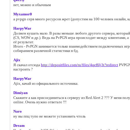
qwerty
нет, можно и обычным
Myxamor0
а pvpgn серв много ресурсов жрет (допустим на 100 человек онлайн, 
HarpyWar
Должен кушать мало. В разы меньше любого другого сервера, которы
(CS, WOW и др.). Ведь на PvPGN игра происходит между клиентами, а 
её результат.
Итого - PvPGN занимается только взаимодействием подключенных игро
собиранием различной статистики в бд.
Ajix
Я скачал отсюда
http://depositfiles.com/ru/files/4qef6lj3t?redirect
PVPGN,
настроить ?
HarpyWar
Ajix, качай из официального источника.
Dimiyan
Скажите а как присоединиться к серверу из Red Alert 2 ??? У меня пол
online. Очень нужно ответьте !!!
Naro
ну вы ппц тупо не можете установить чтоль
Dream