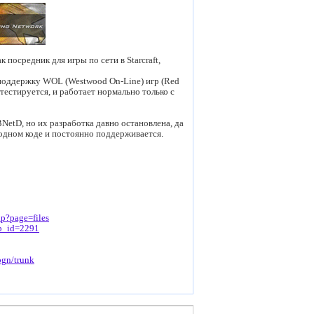
 посредник для игры по сети в Starcraft,
 поддержку WOL (Westwood On-Line) игр (Red
а тестируется, и работает нормально только с
BNetD, но их разработка давно остановлена, да
одном коде и постоянно поддерживается.
hp?page=files
up_id=2291
pgn/trunk