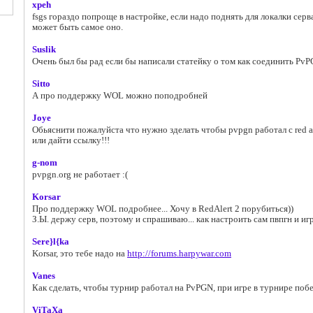
xpeh
fsgs гораздо попроще в настройке, если надо поднять для локалки серв
может быть самое оно.
Suslik
Очень был бы рад если бы написали статейку о том как соединить PvP
Sitto
А про поддержку WOL можно поподробней
Joye
Обьяснити пожалуйста что нужно зделать чтобы pvpgn работал с red al
или дайти ссылку!!!
g-nom
pvpgn.org не работает :(
Korsar
Про поддержку WOL подробнее... Хочу в RedAlert 2 порубиться))
З.Ы. держу серв, поэтому и спрашиваю... как настроить сам пвпгн и игру
Sere}l{ka
Korsar, это тебе надо на
http://forums.harpywar.com
Vanes
Как сделать, чтобы турнир работал на PvPGN, при игре в турнире поб
ViTaXa