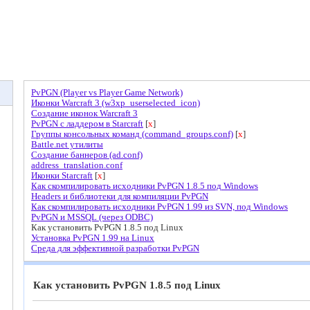
PvPGN (Player vs Player Game Network)
Иконки Warcraft 3 (w3xp_userselected_icon)
Создание иконок Warcraft 3
PvPGN c ладдером в Starcraft
[
x
]
Группы консольных команд (command_groups.conf)
[
x
]
Battle.net утилиты
Создание баннеров (ad.conf)
address_translation.conf
Иконки Starcraft
[
x
]
Как скомпилировать исходники PvPGN 1.8.5 под Windows
Headers и библиотеки для компиляции PvPGN
Как скомпилировать исходники PvPGN 1.99 из SVN, под Windows
PvPGN и MSSQL (через ODBC)
Как установить PvPGN 1.8.5 под Linux
Установка PvPGN 1.99 на Linux
Среда для эффективной разработки PvPGN
Как установить PvPGN 1.8.5 под Linux