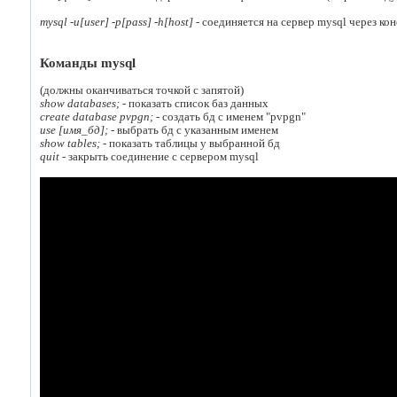
mysql -u[user] -p[pass] -h[host]
- соединяется на сервер mysql через ко
Команды mysql
(должны оканчиваться точкой с запятой)
show databases;
- показать список баз данных
create database pvpgn;
- создать бд с именем "pvpgn"
use [имя_бд];
- выбрать бд с указанным именем
show tables;
- показать таблицы у выбранной бд
quit
- закрыть соединение с сервером mysql