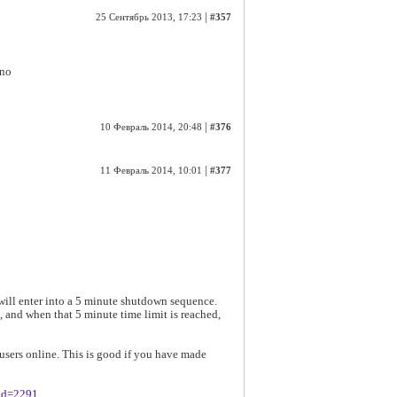
|
25 Сентябрь 2013, 17:23
#357
 no
|
10 Февраль 2014, 20:48
#376
|
11 Февраль 2014, 10:01
#377
r will enter into a 5 minute shutdown sequence.
, and when that 5 minute time limit is reached,
l users online. This is good if you have made
_id=2291