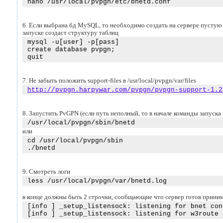
nano /usr/local/pvpgn/etc/bnetd.conf
6. Если выбрана бд MySQL, то необходимо создать на сервере пустую
запуске создаст структуру таблиц
mysql -u[user] -p[pass]
create database pvpgn;
quit
7. Не забыть положить support-files в /usr/local/pvpgn/var/files
http://pvpgn.harpywar.com/pvpgn/pvpgn-support-1.2
8. Запустить PvGPN (если путь неполный, то в начале команды запуска
/usr/local/pvpgn/sbin/bnetd
или
cd /usr/local/pvpgn/sbin
./bnetd
9. Смотреть логи
less /usr/local/pvpgn/var/bnetd.log
в конце должны быть 2 строчки, сообщающие что сервер готов приним
[info ] _setup_listensock: listening for bnet con
[info ] _setup_listensock: listening for w3route 