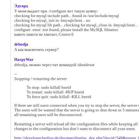
Эдуард
У меня выдает при ./configure вот такую шляпу:
checking for mysql include path... found in /usr/include/mysql
checking for mysql_init in -lmysqlclient... no
checking for mysql lib path... checking for mysql_close in -lmysqlclient...
configure: error: not found, please install the MySQL libraries
какого пакета не хватает, Centos 6
drbodja
А как выключить сервер?
HarpyWar
drbodja, можно через чат командой /shutdown
--
Stopping / restarting the server
To stop: sudo killall bnetd
To restart: sudo killall -HUP bnetd
To force quit: sudo killall -KILL bnetd
If there are still users connected when you try to stop the server, the serve
The users will be warned that the server is going to shut down in 5 minutes
all remaining users will be disconnected.
Restarting a server will reload all the configuration files while keeping al
changes to the configuration but don`t want to disconnect all your users.
http://developer.berlios.de/docman/display_doc.php?docid=549&group