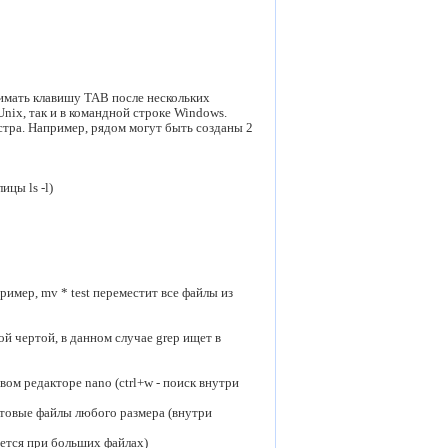
имать клавишу TAB после нескольких
Unix, так и в командной строке Windows.
истра. Например, рядом могут быть созданы 2
цы ls -l)
имер, mv * test переместит все файлы из
й чертой, в данном случае grep ищет в
вом редакторе nano (ctrl+w - поиск внутри
стовые файлы любого размера (внутри
уется при больших файлах)