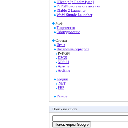
UTech p2p Realm [web]
PvPGN система статистики
Diablo 2 Launcher
WoW Simple Launcher
Моё
Творчество
Оборудование
Статьи
Игры
Настройка серверов
PvPGN
D2GS
NFS: U
Apache
ArcEmu
Кодинг
.NET
PHP
Разное
Поиск по сайту