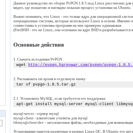
Данное руководство по сборке PvPGN 1.8.5 под Linux рассчитано для
видео, где пошагово и наглядно показан процесс установки на Ubuntu.
Важно понимать, что Linux - это только ядро для операционной систем
операционные системы, которые используют Linux в основе. Именно п
совместимы и установка программ на них примерно одинаковая.
(FreeBSD - это не Linux, она основана на ядре BSD и разрабатывается 
Основные действия
1. Скачать исходники PvPGN
wget
http://pvpgn.harpywar.com/pvpgn/pvpgn-1.8.5.
2. Распаковать tar архив в отдельную папку
tar xf pvpgn-1.8.5.tar.gz
2.1. Установить MySQL, если требуется его поддержка
apt-get install mysql-server mysql-client libmysq
mysql-server - сервер mysql
mysql-client - клиентские утилиты для mysql
libmysqlclient-dev - заголовочные файлы, необходимые для компиляци
Установщики пакетов различные в разных Linux ОС. В Ubuntu это apt-g