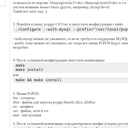
отличаться по версии: libmysqlclient15-dev, libmysqlclient16-dev и т.п
систем название может быть другое, например, mysql-devel.
Такой вот unix way :)
3. Перейти в папку pvpgn-1.8.5/src и запустить конфигурацию cmake
./configure --with-mysql --prefix="/usr/local/pvp
--with-mysql можно не указывать, если не требуется поддержка MySQ
--prefix тоже можно не указывать, но тогда все папки PvPGN будут скопи
неудобно
4. После успешной конфигурации запустить компиляцию
make
make install
или
make && make install
5. Папки PvPGN:
bin
- утилиты
sbin
- файлы для запуска pvpgn (bnetd, d2cs, d2dbs)
etc
- конфиги
var
- файлы, логи и т.п.
man
- инструкция
5. После успешной компиляции отредактировать конфиг (сперва достато