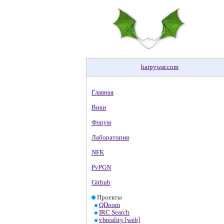
harpywar
.
com
Главная
Вики
Форум
Лаборатория
NFK
PvPGN
Github
Проекты
QDoom
IRC Search
vbreality [web]