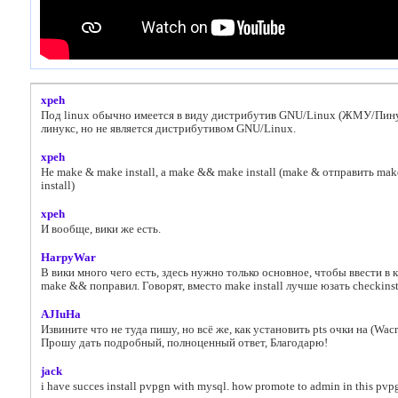
xpeh
Под linux обычно имеется в виду дистрибутив GNU/Linux (ЖМУ/Пинус
линукс, но не является дистрибутивом GNU/Linux.
xpeh
Не make & make install, а make && make install (make & отправить mak
install)
xpeh
И вообще, вики же есть.
HarpyWar
В вики много чего есть, здесь нужно только основное, чтобы ввести в 
make && поправил. Говорят, вместо make install лучше юзать checkins
AJIuHa
Извините что не туда пишу, но всё же, как установить pts очки на (Wacra
Прошу дать подробный, полноценный ответ, Благодарю!
jack
i have succes install pvpgn with mysql. how promote to admin in this pvp