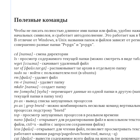
Полезные команды
Чтобы не писать полностью длинное имя папки или файла, удобно наж
начальных символов, и сработает автодополнение. Это работает как в 
В отличие от Windows, в Unix названия папок и файлов зависят от рег
совершенно разные папки "Pvpgn" и "pvpgn".
cd [папка]
- смена директории
ls
- просмотр содержимого текущей папки (можно смотреть в виде табли
wget [ссылка]
- скачивает удаленный файл
tar xf [файл.tar.gz]
- распаковывает tar архив в отдельную папку
sudo su
- войти с пользователем root (в ubuntu)
rm [файл]
- удаляет файл
rm -r [папка]
- удаляет папку
mkdir [папка]
- создает папку
mv [откуда] [куда]
- перемещает данные из одной папки в другую (напр
текущей папки в папку test)
ps ax
- вывод списка запущенных процессов
ps ax | grep bnetd
- можно комбинировать несколько команд вертикально
процессах подстроку "bnetd"
top
- просмотр запущенных процессов в реальном времени
nano [файл]
- открывает для редактирования файл в консольном тексто
файла, ctrl+x - выйти с запросом сохранения файла)
less [файл]
- открывает для чтения файл, позволяет просматривать тек
работают клавиши pageup/pagedown/home/end, выход - q)
cat [файл]
- вывести содержимое всего файла на консоль (не рекоменд