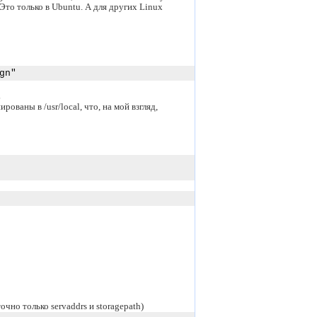
. Это только в Ubuntu. А для других Linux
gn"
L
рованы в /usr/local, что, на мой взгляд,
чно только servaddrs и storagepath)