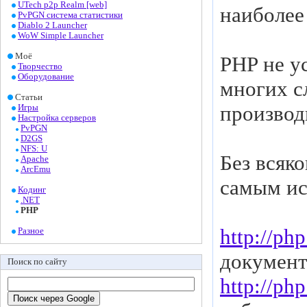
UTech p2p Realm [web]
наиболее
PvPGN система статистики
Diablo 2 Launcher
WoW Simple Launcher
Моё
PHP не ус
Творчество
Оборудование
многих с
Статьи
производ
Игры
Настройка серверов
PvPGN
D2GS
NFS: U
Без всяк
Apache
ArcEmu
самым ис
Кодинг
.NET
PHP
http://ph
Разное
документ
Поиск по сайту
http://ph