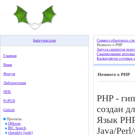
harpywar
.
com
Символ обратного сле
Немного о PHP
Запуск скриптов через
Сканирование игровых
Главная
Калькулятор сетевых 
Вики
Форум
Немного о PHP
Лаборатория
NFK
PHP - ги
PvPGN
создан д
Github
Язык PHP
Проекты
QDoom
Java/Perl
IRC Search
vbreality [web]