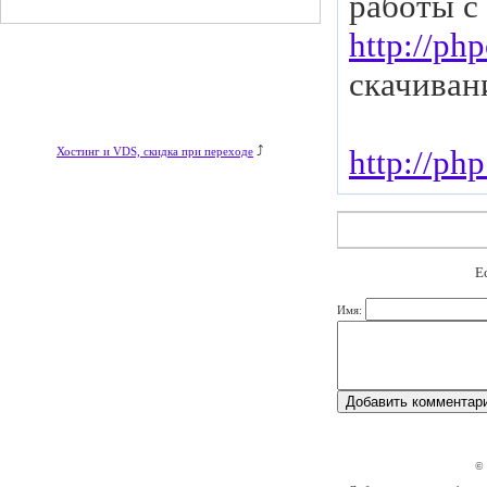
работы с
http://php
скачиван
⤴
http://ph
Хостинг и VDS, скидка при переходе
Е
Имя:
©