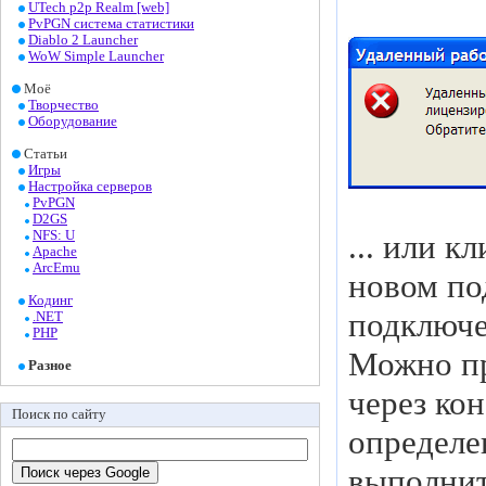
UTech p2p Realm [web]
PvPGN система статистики
Diablo 2 Launcher
WoW Simple Launcher
Моё
Творчество
Оборудование
Статьи
Игры
Настройка серверов
PvPGN
D2GS
NFS: U
... или к
Apache
ArcEmu
новом по
Кодинг
подключе
.NET
PHP
Можно пр
Разное
через кон
Поиск по сайту
определе
выполнит