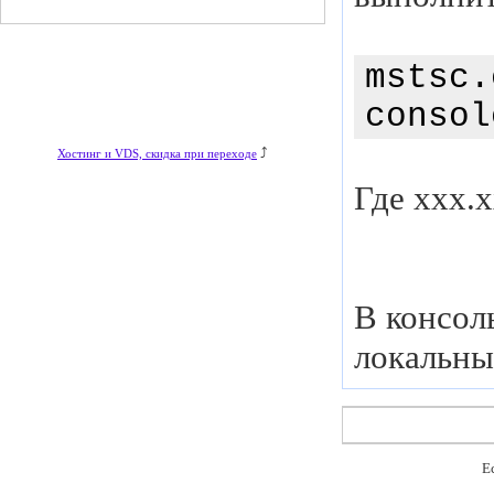
mstsc.
consol
⤴
Хостинг и VDS, скидка при переходе
Где xxx.x
В консол
локальны
Е