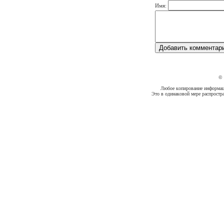
Имя:
©
Любое копирование информации
Это в одинаковой мере распростр