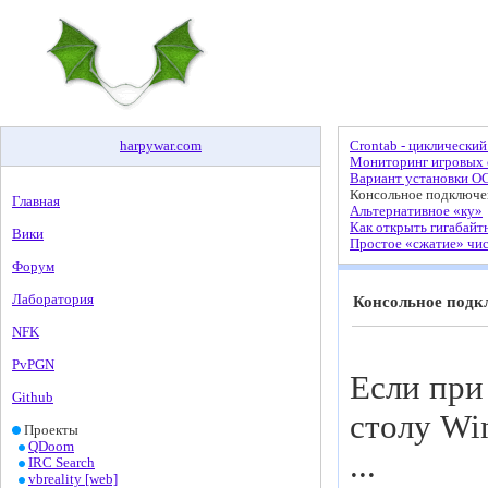
harpywar
.
com
Crontab - циклический
Мониторинг игровых с
Вариант установки О
Консольное подключен
Главная
Альтернативное «ку»
Как открыть гигабайт
Вики
Простое «сжатие» чи
Форум
Лаборатория
Консольное подкл
NFK
PvPGN
Если при
Github
столу Wi
Проекты
QDoom
...
IRC Search
vbreality [web]