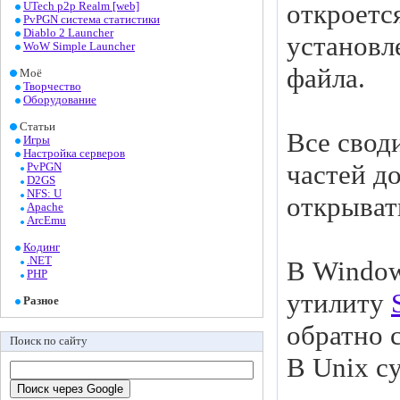
откроетс
UTech p2p Realm [web]
PvPGN система статистики
Diablo 2 Launcher
установл
WoW Simple Launcher
файла.
Моё
Творчество
Оборудование
Статьи
Все свод
Игры
Настройка серверов
частей д
PvPGN
D2GS
NFS: U
открыват
Apache
ArcEmu
Кодинг
.NET
В Window
PHP
утилиту
Разное
обратно 
Поиск по сайту
В Unix с