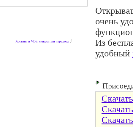
Открыват
очень уд
функцион
Из беспл
⤴
Хостинг и VDS, скидка при переходе
удобный
Присоеди
Скачать 
Скачать 
Скачать