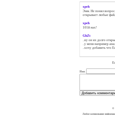
xpeh
Эмм. Не понял вопрос
открывает любые фай
xpeh
101й нах!
GhZt
..ну он их долго откры
..у меня например ан
..хочу добавить что E
Е
Имя:
©
Любое копирование информации