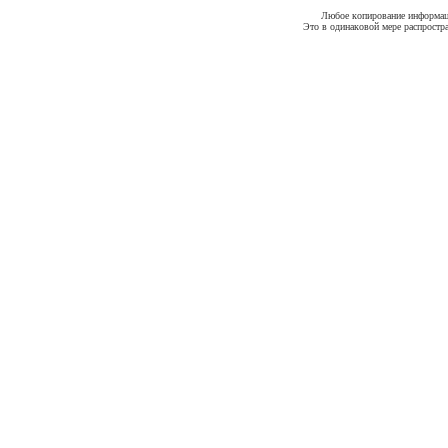
Любое копирование информации
Это в одинаковой мере распростр