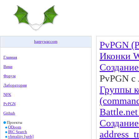
harpywar
.
com
PvPGN (P
Иконки Wa
Главная
Создание
Вики
PvPGN c л
Форум
Лаборатория
Группы к
NFK
(command
PvPGN
Battle.ne
Github
Создание 
Проекты
QDoom
address_t
IRC Search
vbreality [web]