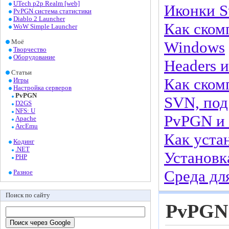
UTech p2p Realm [web]
Иконки St
PvPGN система статистики
Diablo 2 Launcher
Как ском
WoW Simple Launcher
Моё
Windows
Творчество
Оборудование
Headers 
Статьи
Как ском
Игры
Настройка серверов
PvPGN
SVN, под
D2GS
NFS: U
PvPGN и
Apache
ArcEmu
Как уста
Кодинг
.NET
Установк
PHP
Среда дл
Разное
Поиск по сайту
PvPGN 