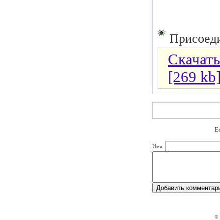
Присоеди
Скачать
[269 kb
Е
Имя:
©