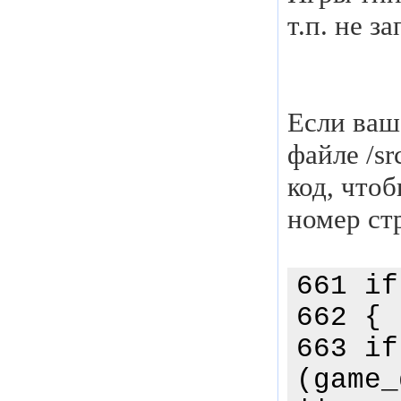
т.п. не з
Если ваш
файле /s
код, что
номер ст
661 if
662 {
663 if
(game_