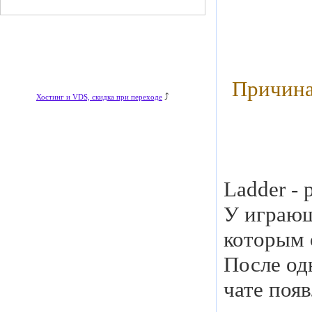
Причина
⤴
Хостинг и VDS, скидка при переходе
Ladder - 
У играющ
которым 
После од
чате поя