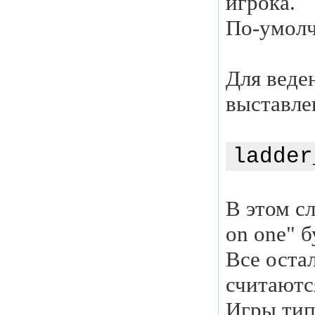
игрока.
По-умолч
Для веде
выставле
ladder
В этом с
on one" б
Все остал
считаютс
Игры тип