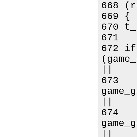
668 (r
669 {
670 t_
671
672 if
(game_
||
673
game_g
||
674
game_g
||