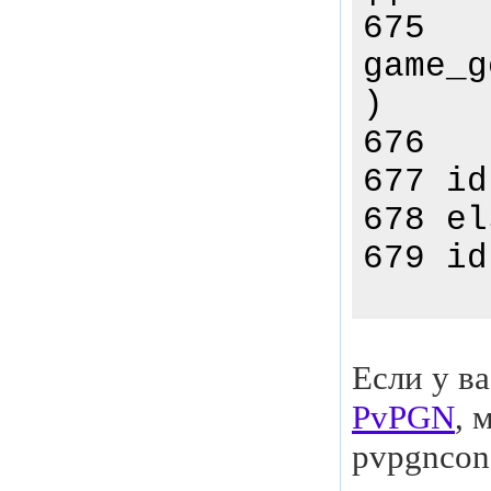
675
game_g
)
676
677 id
678 el
679 id
Если у в
PvPGN
, 
pvpgncons