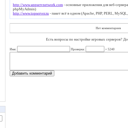
http://www.appservnetwork.com
- основные приложения для веб-сервера 
phpMyAdmin)
http://www.topserver.ru
- пакет всё в одном (Apache, PHP, PERL, MySQL,
Нет комментариев
Есть вопросы по настройке игровых серверов? Д
Имя:
Проверка:
= 5240