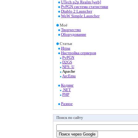
UTech p2p Realm [web]
PvPGN система статистики
Diablo 2 Launcher
WoW Simple Launcher
Моё
Творчество
Оборудование
Статьи
Игры
Настройка серверов
PvPGN
D2GS
NFS: U
Apache
ArcEmu
Кодинг
.NET
PHP
Разное
Поиск по сайту