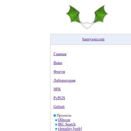
harpywar
.
com
Главная
Вики
Форум
Лаборатория
NFK
PvPGN
Github
Проекты
QDoom
IRC Search
vbreality [web]