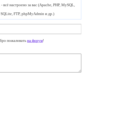
- всё настроено за вас (Apache, PHP, MySQL,
 SQLite, FTP, phpMyAdmin и др.)
обро пожаловать
на форум
!