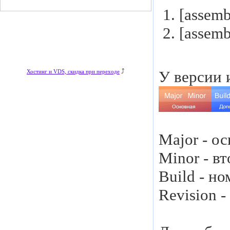
[assemb
[assemb
⤴
У версии 
Хостинг и VDS, скидка при переходе
Major - о
Minor - в
Build - н
Revision 