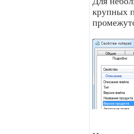
Для небол
крупных п
промежут