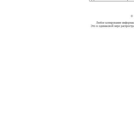
©
Любое копирование информации
Это в одинаковой мере распростр