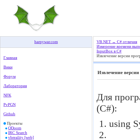
harpywar
.
com
VB.NET ↔ C# отличия
Измерение времени вып
InputBox в C#
Извлечение версии прог
Главная
Вики
Извлечение версии
Форум
Лаборатория
Для прогр
NFK
PvPGN
(С#):
Github
using
S
Проекты
QDoom
IRC Search
vbreality [web]