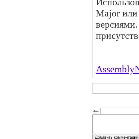
Использов
Major или
версиями.
присутств
Assembly
Имя: