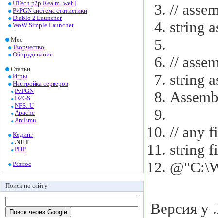
UTech p2p Realm [web]
// asse
PvPGN система статистики
Diablo 2 Launcher
string
a
WoW Simple Launcher
Моё
Творчество
Оборудование
// asse
Статьи
string
a
Игры
Настройка серверов
PvPGN
Assemb
D2GS
NFS: U
Apache
ArcEmu
// any f
Кодинг
.NET
string
f
PHP
@
"C:\
Разное
Поиск по сайту
Версия у .