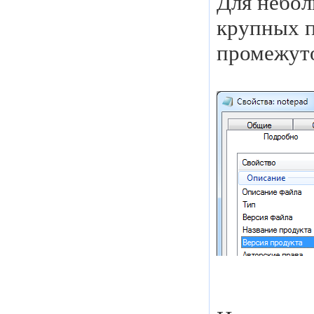
Для небол
крупных п
промежут