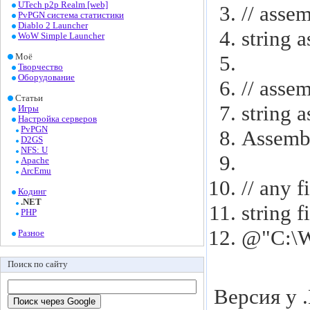
UTech p2p Realm [web]
// asse
PvPGN система статистики
Diablo 2 Launcher
string
a
WoW Simple Launcher
Моё
Творчество
Оборудование
// asse
Статьи
string
a
Игры
Настройка серверов
PvPGN
Assemb
D2GS
NFS: U
Apache
ArcEmu
// any f
Кодинг
.NET
string
f
PHP
@
"C:\
Разное
Поиск по сайту
Версия у .