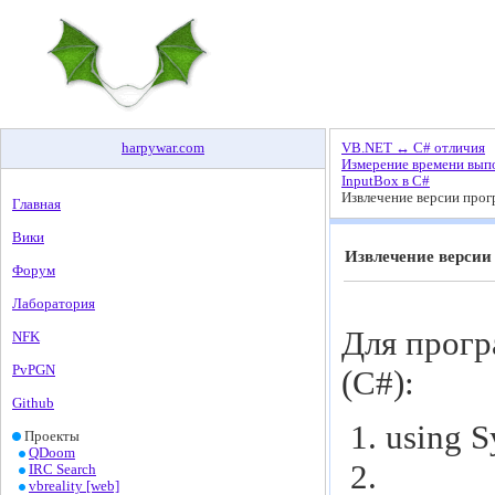
harpywar
.
com
VB.NET ↔ C# отличия
Измерение времени вып
InputBox в C#
Извлечение версии прог
Главная
Вики
Извлечение версии
Форум
Лаборатория
Для прогр
NFK
PvPGN
(С#):
Github
using
S
Проекты
QDoom
IRC Search
vbreality [web]