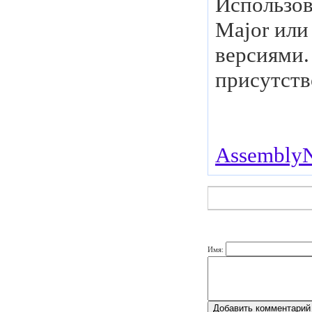
Использов
Major или
версиями.
присутств
Assembly
Имя: