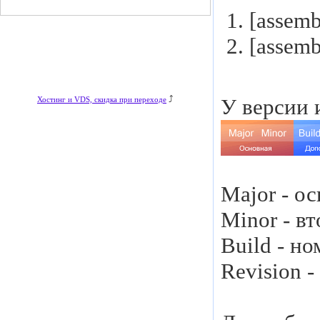
[assemb
[assemb
⤴
У версии 
Хостинг и VDS, скидка при переходе
Major - о
Minor - в
Build - н
Revision 