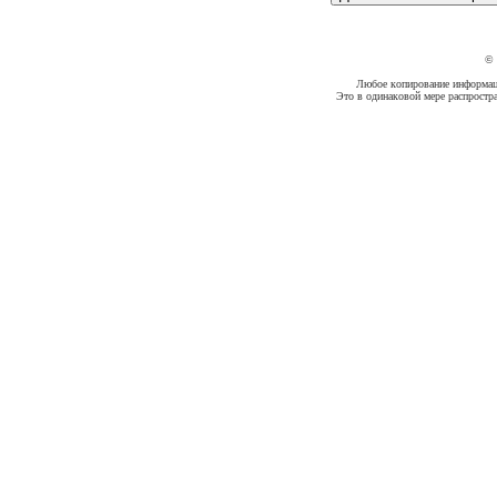
©
Любое копирование информации
Это в одинаковой мере распростр