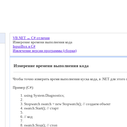
VB.NET ↔ C# отличия
Измерение времени выполнения кода
InputBox в C#
Извлечение версии программы (сборки)
Измерение времени выполнения кода
Чтобы точно измерить время выполнения куска кода, в .NET для этого
Пример (С#):
using
System.Diagnostics;
Stopwatch swatch =
new
Stopwatch();
// создаем объект
swatch.Start();
// старт
// код
swatch.Stop();
// стоп