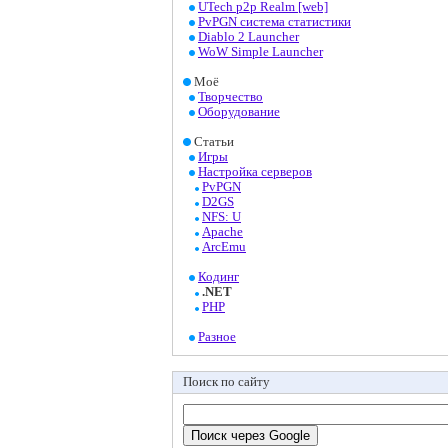
UTech p2p Realm [web]
PvPGN система статистики
Diablo 2 Launcher
WoW Simple Launcher
Моё
Творчество
Оборудование
Статьи
Игры
Настройка серверов
PvPGN
D2GS
NFS: U
Apache
ArcEmu
Кодинг
.NET
PHP
Разное
Поиск по сайту