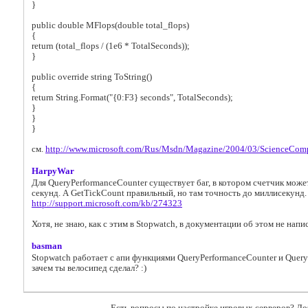
}
public double MFlops(double total_flops)
{
return (total_flops / (1e6 * TotalSeconds));
}
public override string ToString()
{
return String.Format("{0:F3} seconds", TotalSeconds);
}
}
}
см.
http://www.microsoft.com/Rus/Msdn/Magazine/2004/03/ScienceCom
HarpyWar
Для QueryPerformanceCounter существует баг, в котором счетчик може
секунд. А GetTickCount правильный, но там точность до миллисекунд.
http://support.microsoft.com/kb/274323
Хотя, не знаю, как с этим в Stopwatch, в документации об этом не напи
basman
Stopwatch работает с апи функциями QueryPerformanceCounter и Quer
зачем ты велосипед сделал? :)