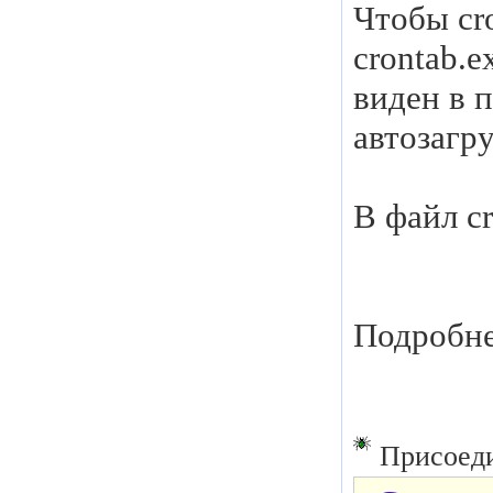
Чтобы cro
crontab.
виден в 
автозагр
В файл cr
Подробне
Присоеди