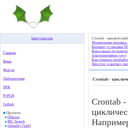
harpywar
.
com
Crontab - циклический
Мониторинг игровых с
Вариант установки О
Консольное подключен
Главная
Альтернативное «ку»
Как открыть гигабайт
Вики
Простое «сжатие» чи
Форум
Лаборатория
Crontab - циклич
NFK
PvPGN
Crontab 
Github
цикличес
Проекты
QDoom
Например
IRC Search
vbreality [web]