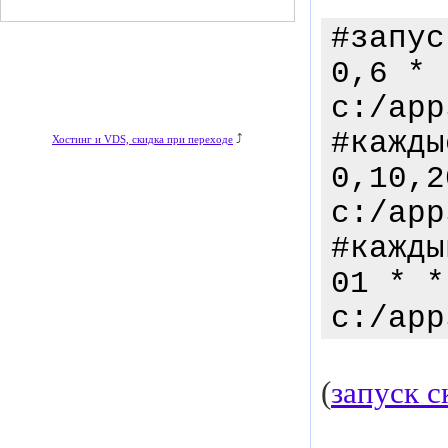
#запус
0,6 * 
c:/app
#кажды
⤴
Хостинг и VDS, скидка при переходе
0,10,2
c:/app
#кажды
01 * *
c:/app
(
запуск с