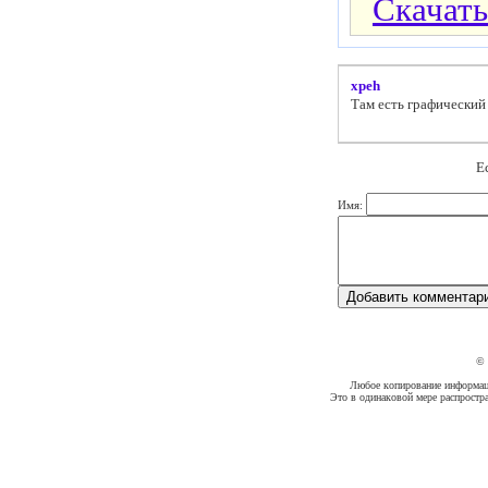
Скачать
xpeh
Там есть графический
Е
Имя:
©
Любое копирование информации
Это в одинаковой мере распростр