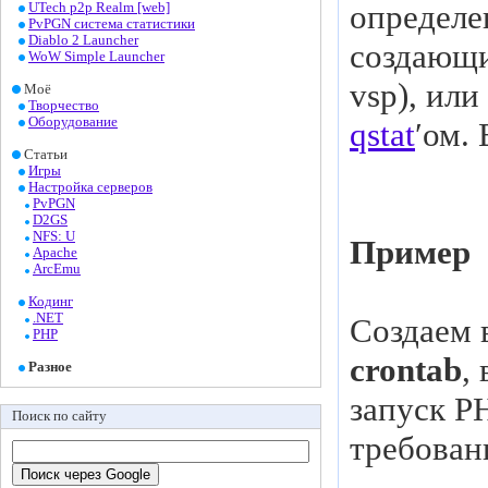
определе
UTech p2p Realm [web]
PvPGN система статистики
Diablo 2 Launcher
создающи
WoW Simple Launcher
vsp), или
Моё
Творчество
Оборудование
qstat
′ом. 
Статьи
Игры
Настройка серверов
PvPGN
D2GS
NFS: U
Пример
Apache
ArcEmu
Кодинг
.NET
Создаем в
PHP
crontab
,
Разное
запуск P
Поиск по сайту
требован