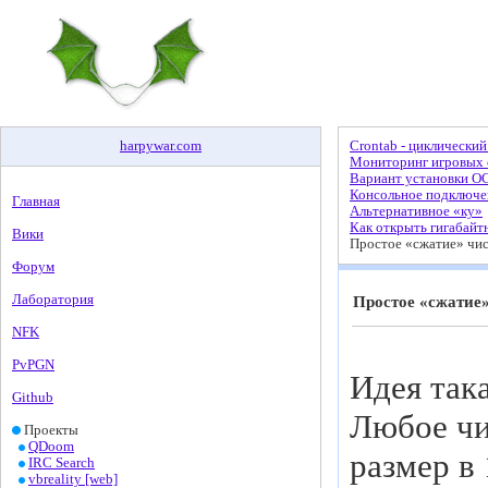
harpywar
.
com
Crontab - циклический
Мониторинг игровых с
Вариант установки О
Консольное подключен
Главная
Альтернативное «ку»
Как открыть гигабайт
Вики
Простое «сжатие» чи
Форум
Лаборатория
Простое «сжатие»
NFK
PvPGN
Идея така
Github
Любое чи
Проекты
QDoom
размер в
IRC Search
vbreality [web]