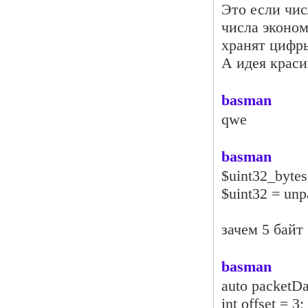
Это если чис
числа эконом
хранят цифр
А идея краси
basman
qwe
basman
$uint32_bytes
$uint32 = unp
зачем 5 байт 
basman
auto packetDa
int offset = 3;