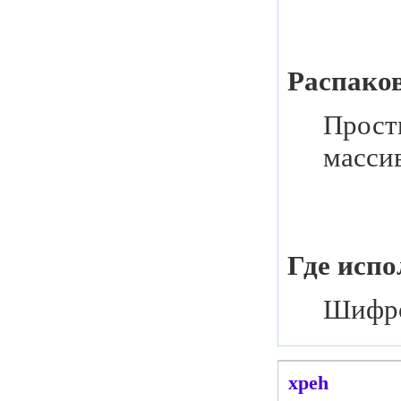
Распако
Прост
массив
Где испо
Шифро
xpeh