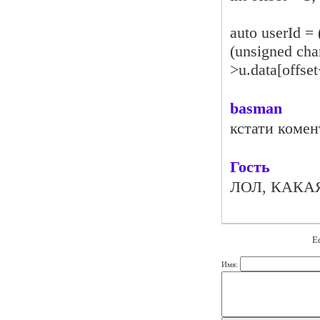
auto userId = 
(unsigned cha
>u.data[offset
basman
кстати комен
Гость
ЛОЛ, КАКА
Е
Имя: