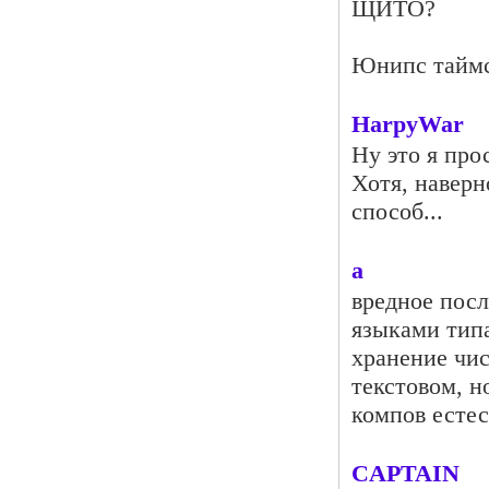
ЩИТО?
Юнипс таймст
HarpyWar
Ну это я про
Хотя, наверн
способ...
a
вредное пос
языками тип
хранение чис
текстовом, н
компов есте
CAPTAIN