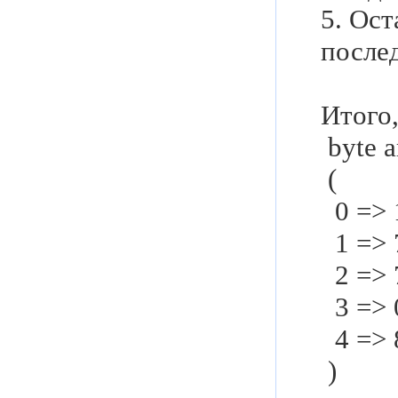
5. Ост
после
Итого,
byte a
(
0 => 
1 => 
2 => 
3 => 
4 => 
)