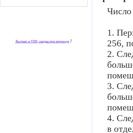
Число
1. Пер
256, п
⤴
Хостинг и VDS, скидка при переходе
2. Сл
больш
помещ
3. Сл
больш
помещ
4. Сл
в отд