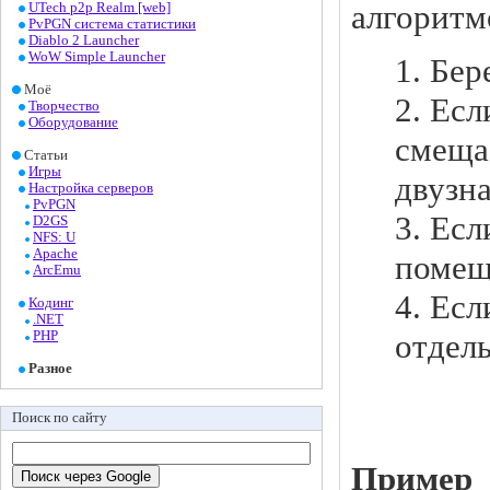
алгоритм
UTech p2p Realm [web]
PvPGN система статистики
Diablo 2 Launcher
WoW Simple Launcher
1. Бе
Моё
2. Есл
Творчество
Оборудование
смеща
Статьи
Игры
двузна
Настройка серверов
PvPGN
3. Ес
D2GS
NFS: U
Apache
помещ
ArcEmu
4. Есл
Кодинг
.NET
отдел
PHP
Разное
Поиск по сайту
Пример