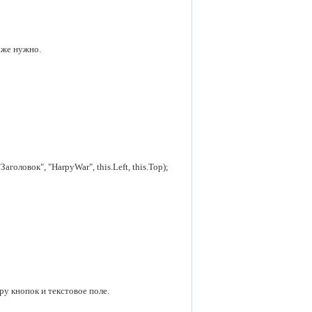
аже нужно.
"Заголовок"
,
"HarpyWar"
,
this
.Left,
this
.Top);
ру кнопок и текстовое поле.