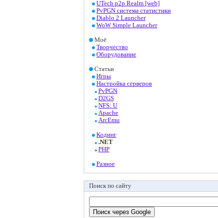
UTech p2p Realm [web]
PvPGN система статистики
Diablo 2 Launcher
WoW Simple Launcher
Моё
Творчество
Оборудование
Статьи
Игры
Настройка серверов
PvPGN
D2GS
NFS: U
Apache
ArcEmu
Кодинг
.NET
PHP
Разное
Поиск по сайту