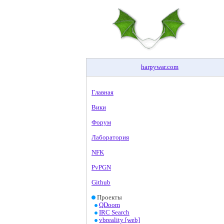
harpywar
.
com
Главная
Вики
Форум
Лаборатория
NFK
PvPGN
Github
Проекты
QDoom
IRC Search
vbreality [web]