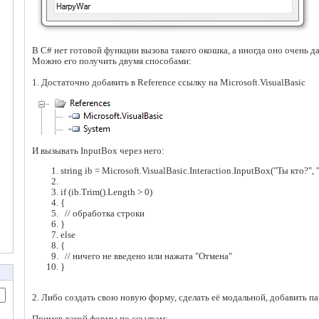
В C# нет готовой функции вызова такого окошка, а иногда оно очень д
Можно его получить двумя способами:
1. Достаточно добавить в Reference ссылку на Microsoft.VisualBasic
И вызывать InputBox через него:
string
ib = Microsoft.VisualBasic.Interaction.InputBox(
"Ты кто?"
,
if
(ib.Trim().Length > 0)
{
// обработка строки
}
else
{
// ничего не введено или нажата "Отмена"
}
2. Либо создать свою новую форму, сделать её модальной, добавить па
Пример такой формы по ссылкам: