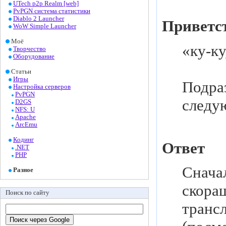
UTech p2p Realm [web]
PvPGN система статистики
Diablo 2 Launcher
Приветс
WoW Simple Launcher
Моё
«ку-ку
Творчество
Оборудование
Статьи
Игры
Подра
Настройка серверов
PvPGN
следу
D2GS
NFS: U
Apache
ArcEmu
Кодинг
Ответ
.NET
PHP
Снача
Разное
скора
Поиск по сайту
транс