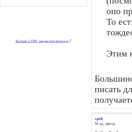
(посмо
оно п
То ест
тожде
⤴
Хостинг и VDS, скидка при переходе
Этим
Большинс
писать д
получает
xpeh
М-да, афтор.