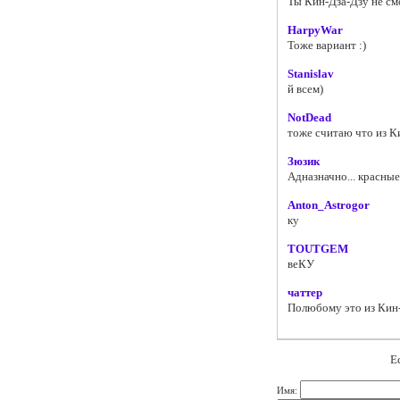
Ты Кин-Дза-Дзу не см
HarpyWar
Тоже вариант :)
Stanislav
й всем)
NotDead
тоже считаю что из К
Зюзик
Адназначно... красные
Anton_Astrogor
ку
TOUTGEM
веКУ
чаттер
Полюбому это из Кин-д
Е
Имя: