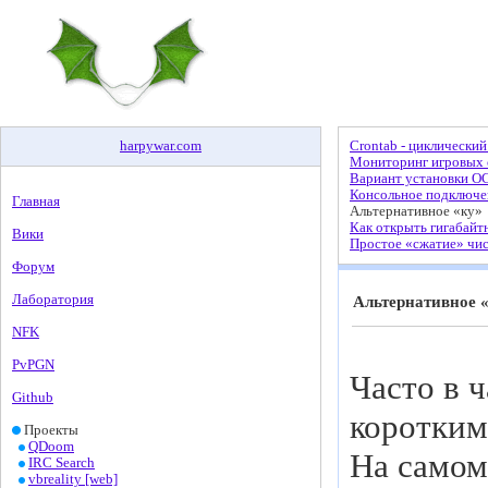
harpywar
.
com
Crontab - циклический
Мониторинг игровых с
Вариант установки О
Консольное подключен
Главная
Альтернативное «ку»
Как открыть гигабайт
Вики
Простое «сжатие» чи
Форум
Лаборатория
Альтернативное 
NFK
PvPGN
Часто в 
Github
коротким
Проекты
QDoom
На самом
IRC Search
vbreality [web]